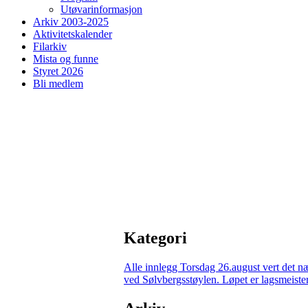
Utøvarinformasjon
Arkiv 2003-2025
Aktivitetskalender
Filarkiv
Mista og funne
Styret 2026
Bli medlem
Kategori
Alle innlegg
Torsdag 26.august vert det n
ved Sølvbergsstøylen. Løpet er lagsmeisters