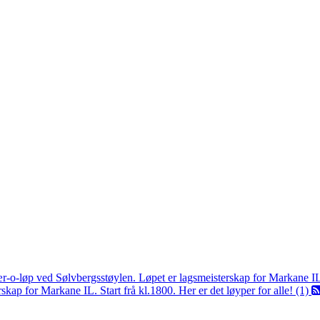
ær-o-løp ved Sølvbergsstøylen. Løpet er lagsmeisterskap for Markane I
kap for Markane IL. Start frå kl.1800. Her er det løyper for alle! (1)