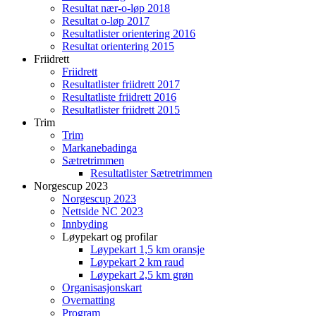
Resultat nær-o-løp 2018
Resultat o-løp 2017
Resultatlister orientering 2016
Resultat orientering 2015
Friidrett
Friidrett
Resultatlister friidrett 2017
Resultatliste friidrett 2016
Resultatlister friidrett 2015
Trim
Trim
Markanebadinga
Sætretrimmen
Resultatlister Sætretrimmen
Norgescup 2023
Norgescup 2023
Nettside NC 2023
Innbyding
Løypekart og profilar
Løypekart 1,5 km oransje
Løypekart 2 km raud
Løypekart 2,5 km grøn
Organisasjonskart
Overnatting
Program