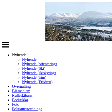
Veksle
navigasjon
Nyhende
Nyhende
Nyhende (orientering)
Nyhende (Ski)
Nyhende (skiskyting)
Nyhende (trim)
Nyhende (Friidrett)
Overnatting
Bli medlem
Rulleskibana
Bodstikka
Foto
Politiattestordninga