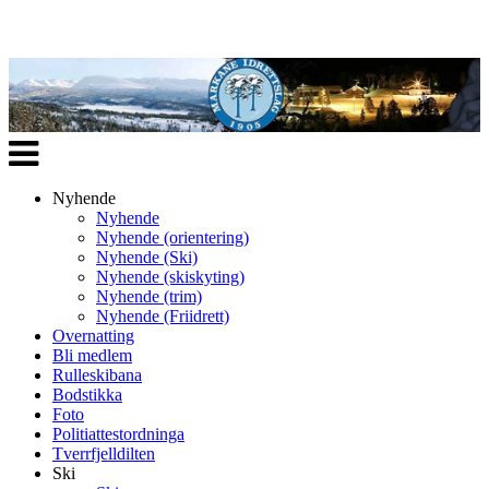
Veksle
navigasjon
Nyhende
Nyhende
Nyhende (orientering)
Nyhende (Ski)
Nyhende (skiskyting)
Nyhende (trim)
Nyhende (Friidrett)
Overnatting
Bli medlem
Rulleskibana
Bodstikka
Foto
Politiattestordninga
Tverrfjelldilten
Ski