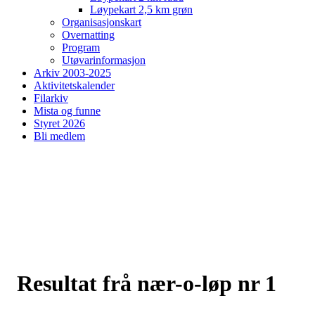
Løypekart 2,5 km grøn
Organisasjonskart
Overnatting
Program
Utøvarinformasjon
Arkiv 2003-2025
Aktivitetskalender
Filarkiv
Mista og funne
Styret 2026
Bli medlem
Resultat frå nær-o-løp nr 1