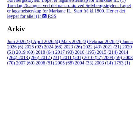
Sølvbergsstøylen. Løpet er lagsmeisterskap for Markane IL. (1)
Torsdag 26.august vert det nær-o-løp ved Sølvbergsstøylen. Løpet
er lagsmeisterskap for Markane IL. Start frå kl.1800. Her er det
løyper for alle! (1)
RSS
Arkiv
Juni 2026 (3)
April 2026 (4)
Mars 2026 (3)
Februar 2026 (7)
Janua
2026 (6)
2025 (92)
2024 (66)
2023 (26)
2022 (43)
2021 (21)
2020
(51)
2019 (60)
2018 (64)
2017 (93)
2016 (195)
2015 (214)
2014
(264)
2013 (266)
2012 (231)
2011 (201)
2010 (57)
2009 (59)
2008
(70)
2007 (60)
2006 (51)
2005 (68)
2004 (33)
2003 (14)
1753 (1)