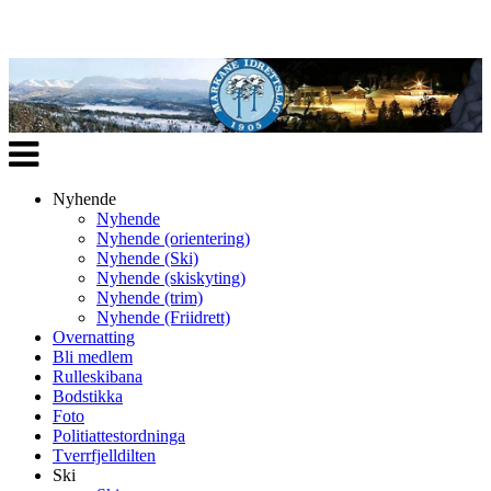
Veksle
navigasjon
Nyhende
Nyhende
Nyhende (orientering)
Nyhende (Ski)
Nyhende (skiskyting)
Nyhende (trim)
Nyhende (Friidrett)
Overnatting
Bli medlem
Rulleskibana
Bodstikka
Foto
Politiattestordninga
Tverrfjelldilten
Ski