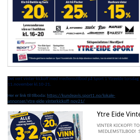
Det vert vinter-kickoff med medlemstilbod på Sport 1 Ytreeide torsdag
11.november kl.10-21.
Her er link til tilboda:
https://kundeavis.sport1.no/lokale-
annonser/ytre-eide-vinterkickoff-nov21/
Ytre Eide Vin
VINTER KICKOFF! TO
MEDLEMSTILBOD! Ski