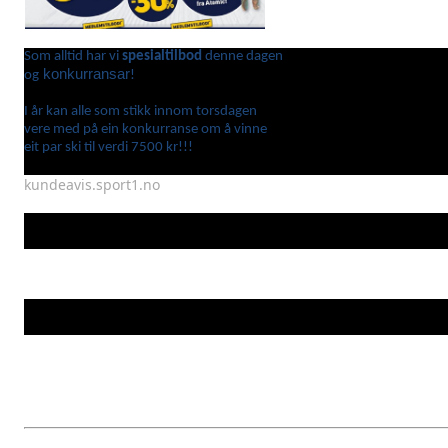
Som alltid har vi
spesialtilbod
denne dagen
konkurransar
og
!
I år kan alle som stikk innom torsdagen
vere med på ein konkurranse om å vinne
eit par ski til verdi 7500 kr!!!
kundeavis.sport1.no