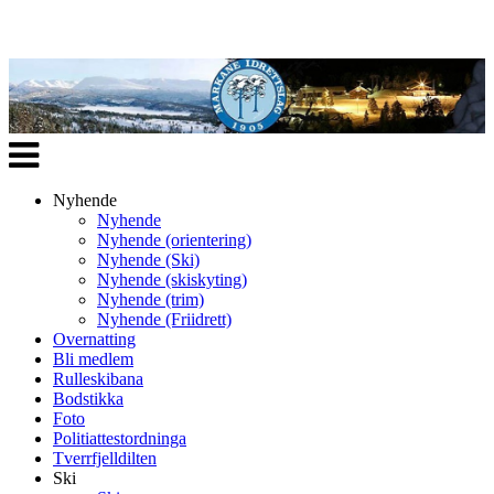
Veksle
navigasjon
Nyhende
Nyhende
Nyhende (orientering)
Nyhende (Ski)
Nyhende (skiskyting)
Nyhende (trim)
Nyhende (Friidrett)
Overnatting
Bli medlem
Rulleskibana
Bodstikka
Foto
Politiattestordninga
Tverrfjelldilten
Ski