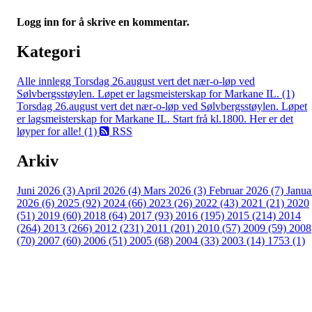
Logg inn for å skrive en kommentar.
Kategori
Alle innlegg
Torsdag 26.august vert det nær-o-løp ved
Sølvbergsstøylen. Løpet er lagsmeisterskap for Markane IL. (1)
Torsdag 26.august vert det nær-o-løp ved Sølvbergsstøylen. Løpet
er lagsmeisterskap for Markane IL. Start frå kl.1800. Her er det
løyper for alle! (1)
RSS
Arkiv
Juni 2026 (3)
April 2026 (4)
Mars 2026 (3)
Februar 2026 (7)
Janua
2026 (6)
2025 (92)
2024 (66)
2023 (26)
2022 (43)
2021 (21)
2020
(51)
2019 (60)
2018 (64)
2017 (93)
2016 (195)
2015 (214)
2014
(264)
2013 (266)
2012 (231)
2011 (201)
2010 (57)
2009 (59)
2008
(70)
2007 (60)
2006 (51)
2005 (68)
2004 (33)
2003 (14)
1753 (1)