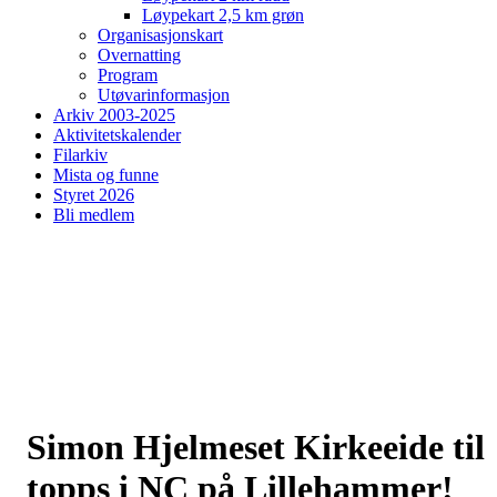
Løypekart 2,5 km grøn
Organisasjonskart
Overnatting
Program
Utøvarinformasjon
Arkiv 2003-2025
Aktivitetskalender
Filarkiv
Mista og funne
Styret 2026
Bli medlem
Simon Hjelmeset Kirkeeide til
topps i NC på Lillehammer!