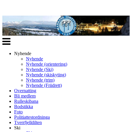
Veksle
navigasjon
Nyhende
Nyhende
Nyhende (orientering)
Nyhende (Ski)
Nyhende (skiskyting)
Nyhende (trim)
Nyhende (Friidrett)
Overnatting
Bli medlem
Rulleskibana
Bodstikka
Foto
Politiattestordninga
Tverrfjelldilten
Ski