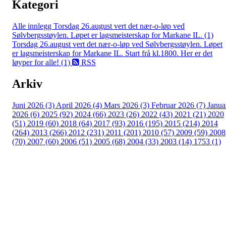
Kategori
Alle innlegg
Torsdag 26.august vert det nær-o-løp ved
Sølvbergsstøylen. Løpet er lagsmeisterskap for Markane IL. (1)
Torsdag 26.august vert det nær-o-løp ved Sølvbergsstøylen. Løpet
er lagsmeisterskap for Markane IL. Start frå kl.1800. Her er det
løyper for alle! (1)
RSS
Arkiv
Juni 2026 (3)
April 2026 (4)
Mars 2026 (3)
Februar 2026 (7)
Janua
2026 (6)
2025 (92)
2024 (66)
2023 (26)
2022 (43)
2021 (21)
2020
(51)
2019 (60)
2018 (64)
2017 (93)
2016 (195)
2015 (214)
2014
(264)
2013 (266)
2012 (231)
2011 (201)
2010 (57)
2009 (59)
2008
(70)
2007 (60)
2006 (51)
2005 (68)
2004 (33)
2003 (14)
1753 (1)