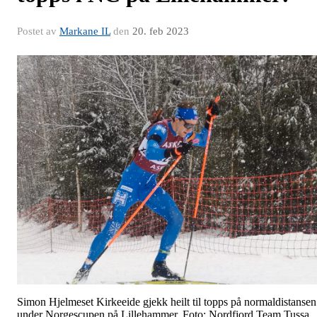
Postet av
Markane IL
den
20. feb 2023
Simon Hjelmeset Kirkeeide gjekk heilt til topps på normaldistansen
under Norgescupen på Lillehammer. Foto: Nordfjord Team Tussa