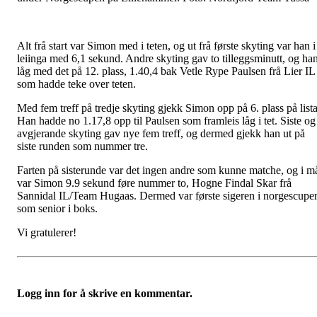
Alt frå start var Simon med i teten, og ut frå første skyting var han i
leiinga med 6,1 sekund. Andre skyting gav to tilleggsminutt, og ha
låg med det på 12. plass, 1.40,4 bak Vetle Rype Paulsen frå Lier IL
som hadde teke over teten.
Med fem treff på tredje skyting gjekk Simon opp på 6. plass på lista
Han hadde no 1.17,8 opp til Paulsen som framleis låg i tet. Siste og
avgjerande skyting gav nye fem treff, og dermed gjekk han ut på
siste runden som nummer tre.
Farten på sisterunde var det ingen andre som kunne matche, og i m
var Simon 9.9 sekund føre nummer to, Hogne Findal Skar frå
Sannidal IL/Team Hugaas. Dermed var første sigeren i norgescupe
som senior i boks.
Vi gratulerer!
Logg inn for å skrive en kommentar.