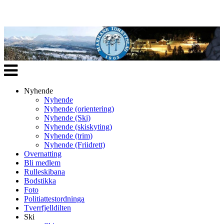
Veksle
navigasjon
Nyhende
Nyhende
Nyhende (orientering)
Nyhende (Ski)
Nyhende (skiskyting)
Nyhende (trim)
Nyhende (Friidrett)
Overnatting
Bli medlem
Rulleskibana
Bodstikka
Foto
Politiattestordninga
Tverrfjelldilten
Ski