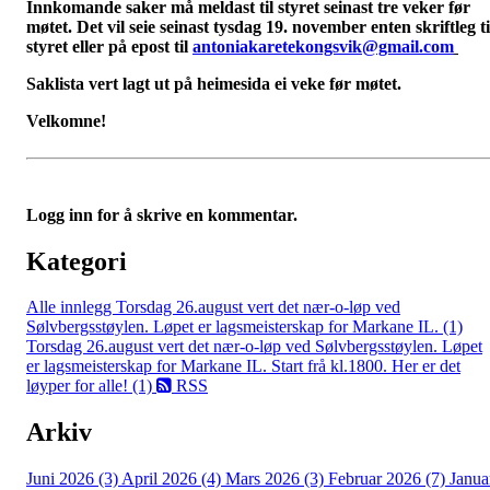
Innkomande saker må meldast til styret seinast tre veker før
møtet. Det vil seie seinast tysdag 19. november enten skriftleg ti
styret eller på epost til
antoniakaretekongsvik@gmail.com
Saklista vert lagt ut på heimesida ei veke før møtet.
Velkomne!
Logg inn for å skrive en kommentar.
Kategori
Alle innlegg
Torsdag 26.august vert det nær-o-løp ved
Sølvbergsstøylen. Løpet er lagsmeisterskap for Markane IL. (1)
Torsdag 26.august vert det nær-o-løp ved Sølvbergsstøylen. Løpet
er lagsmeisterskap for Markane IL. Start frå kl.1800. Her er det
løyper for alle! (1)
RSS
Arkiv
Juni 2026 (3)
April 2026 (4)
Mars 2026 (3)
Februar 2026 (7)
Janua