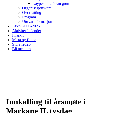
Løypekart 2,5 km grøn
Organisasjonskart
Overnatting
Program
Utøvarinformasjon
Arkiv 2003-2025
Aktivitetskalender
Filarkiv
Mista og funne
Styret 2026
Bli medlem
Innkalling til årsmøte i
Markane IL tysdag