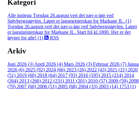
Kategori
Alle innlegg
Torsdag 26.august vert det nær-o-løp ved
Sølvbergsstøylen. Løpet er lagsmeisterskap for Markane IL. (1)
Torsdag 26.august vert det nær-o-løp ved Sølvbergsstøylen. Løpet
er lagsmeisterskap for Markane IL. Start frå kl.1800. Her er det
løyper for alle! (1)
RSS
Arkiv
Juni 2026 (3)
April 2026 (4)
Mars 2026 (3)
Februar 2026 (7)
Janua
2026 (6)
2025 (92)
2024 (66)
2023 (26)
2022 (43)
2021 (21)
2020
(51)
2019 (60)
2018 (64)
2017 (93)
2016 (195)
2015 (214)
2014
(264)
2013 (266)
2012 (231)
2011 (201)
2010 (57)
2009 (59)
2008
(70)
2007 (60)
2006 (51)
2005 (68)
2004 (33)
2003 (14)
1753 (1)