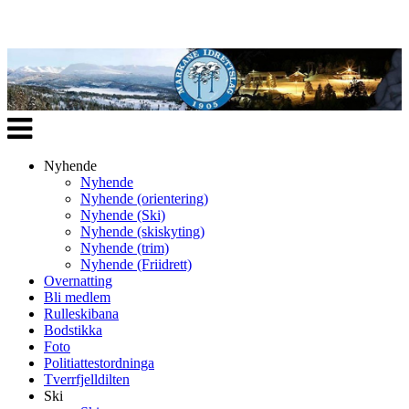
Veksle
navigasjon
Nyhende
Nyhende
Nyhende (orientering)
Nyhende (Ski)
Nyhende (skiskyting)
Nyhende (trim)
Nyhende (Friidrett)
Overnatting
Bli medlem
Rulleskibana
Bodstikka
Foto
Politiattestordninga
Tverrfjelldilten
Ski