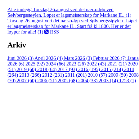
Alle innlegg
Torsdag 26.august vert det nær-o-løp ved
Sølvbergsstøylen. Løpet er lagsmeisterskap for Markane IL. (1)
Torsdag 26.august vert det nær-o-løp ved Sølvbergsstøylen. Løpet
er lagsmeisterskap for Markane IL. Start frå kl.1800. Her er det
løyper for alle! (1)
RSS
Arkiv
Juni 2026 (3)
April 2026 (4)
Mars 2026 (3)
Februar 2026 (7)
Janua
2026 (6)
2025 (92)
2024 (66)
2023 (26)
2022 (43)
2021 (21)
2020
(51)
2019 (60)
2018 (64)
2017 (93)
2016 (195)
2015 (214)
2014
(264)
2013 (266)
2012 (231)
2011 (201)
2010 (57)
2009 (59)
2008
(70)
2007 (60)
2006 (51)
2005 (68)
2004 (33)
2003 (14)
1753 (1)