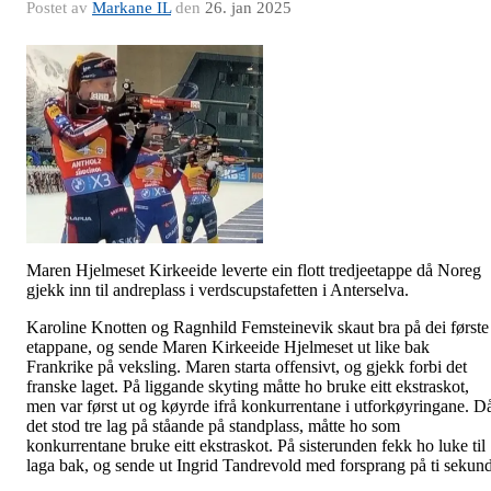
Postet av
Markane IL
den
26. jan 2025
Maren Hjelmeset Kirkeeide leverte ein flott tredjeetappe då Noreg
gjekk inn til andreplass i verdscupstafetten i Anterselva.
Karoline Knotten og Ragnhild Femsteinevik skaut bra på dei første
etappane, og sende Maren Kirkeeide Hjelmeset ut like bak
Frankrike på veksling. Maren starta offensivt, og gjekk forbi det
franske laget. På liggande skyting måtte ho bruke eitt ekstraskot,
men var først ut og køyrde ifrå konkurrentane i utforkøyringane. D
det stod tre lag på ståande på standplass, måtte ho som
konkurrentane bruke eitt ekstraskot. På sisterunden fekk ho luke til
laga bak, og sende ut Ingrid Tandrevold med forsprang på ti sekund