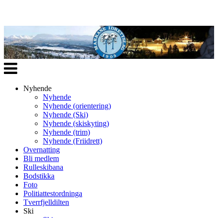
Veksle
navigasjon
Nyhende
Nyhende
Nyhende (orientering)
Nyhende (Ski)
Nyhende (skiskyting)
Nyhende (trim)
Nyhende (Friidrett)
Overnatting
Bli medlem
Rulleskibana
Bodstikka
Foto
Politiattestordninga
Tverrfjelldilten
Ski