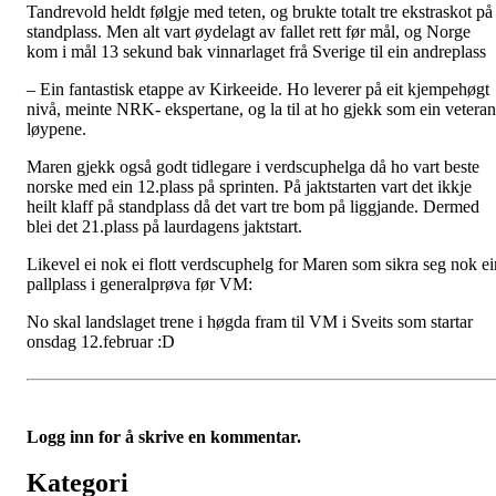
Tandrevold heldt følgje med teten, og brukte totalt tre ekstraskot på
standplass. Men alt vart øydelagt av fallet rett før mål, og Norge
kom i mål 13 sekund bak vinnarlaget frå Sverige til ein andreplass
– Ein fantastisk etappe av Kirkeeide. Ho leverer på eit kjempehøgt
nivå, meinte NRK- ekspertane, og la til at ho gjekk som ein veteran
løypene.
Maren gjekk også godt tidlegare i verdscuphelga då ho vart beste
norske med ein 12.plass på sprinten. På jaktstarten vart det ikkje
heilt klaff på standplass då det vart tre bom på liggjande. Dermed
blei det 21.plass på laurdagens jaktstart.
Likevel ei nok ei flott verdscuphelg for Maren som sikra seg nok ei
pallplass i generalprøva før VM:
No skal landslaget trene i høgda fram til VM i Sveits som startar
onsdag 12.februar :D
Logg inn for å skrive en kommentar.
Kategori