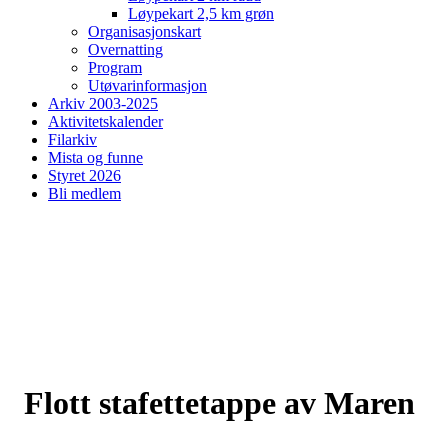
Løypekart 2,5 km grøn
Organisasjonskart
Overnatting
Program
Utøvarinformasjon
Arkiv 2003-2025
Aktivitetskalender
Filarkiv
Mista og funne
Styret 2026
Bli medlem
Flott stafettetappe av Maren