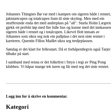
Johannes Thingnes Bø var med i kampen om sigeren både i rennet,
jaktstartcupen og totalcupen fram til siste skyting. Men med ein
strafferunde enda det med andreplass på "alt". Sturla Holm Lægrei
gjekk eit perfekt løp med fire fulle hus og kunne med det innkasser
sigeren både i rennet og i totalcupen. Likevel flott innsats av
Johannes som sikra seg nok ein pallplass i det nest siste rennet i
karrieren. Quentin Fillon Maillet sikra seg tredjeplassen.
Søndag er det klart for fellesstart. Då er forhåpentlegvis også Tarjei
tilbake på start.
I samband med renna er det folkefest i Stryn i regi av Ping Pong
klubben. Vi håpar mange tek turen og får med seg det siste rennet.
Logg inn for å skrive en kommentar.
Kategori