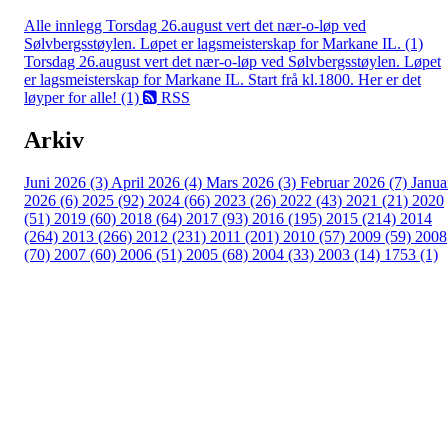
Alle innlegg
Torsdag 26.august vert det nær-o-løp ved
Sølvbergsstøylen. Løpet er lagsmeisterskap for Markane IL. (1)
Torsdag 26.august vert det nær-o-løp ved Sølvbergsstøylen. Løpet
er lagsmeisterskap for Markane IL. Start frå kl.1800. Her er det
løyper for alle! (1)
RSS
Arkiv
Juni 2026 (3)
April 2026 (4)
Mars 2026 (3)
Februar 2026 (7)
Janua
2026 (6)
2025 (92)
2024 (66)
2023 (26)
2022 (43)
2021 (21)
2020
(51)
2019 (60)
2018 (64)
2017 (93)
2016 (195)
2015 (214)
2014
(264)
2013 (266)
2012 (231)
2011 (201)
2010 (57)
2009 (59)
2008
(70)
2007 (60)
2006 (51)
2005 (68)
2004 (33)
2003 (14)
1753 (1)