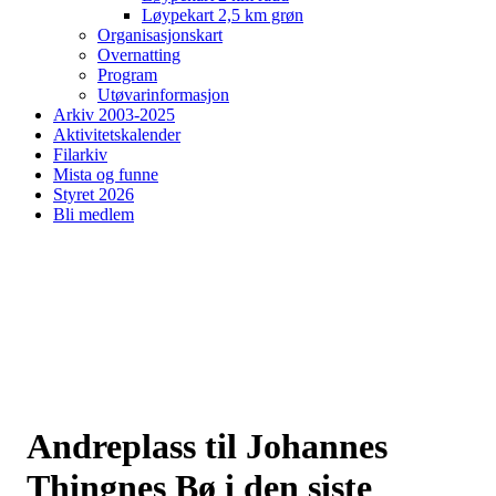
Løypekart 2,5 km grøn
Organisasjonskart
Overnatting
Program
Utøvarinformasjon
Arkiv 2003-2025
Aktivitetskalender
Filarkiv
Mista og funne
Styret 2026
Bli medlem
Andreplass til Johannes
Thingnes Bø i den siste