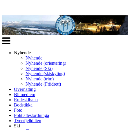
Veksle
navigasjon
Nyhende
Nyhende
Nyhende (orientering)
Nyhende (Ski)
Nyhende (skiskyting)
Nyhende (trim)
Nyhende (Friidrett)
Overnatting
Bli medlem
Rulleskibana
Bodstikka
Foto
Politiattestordninga
Tverrfjelldilten
Ski