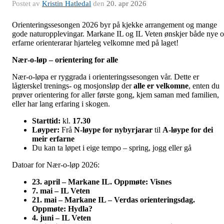
Postet av
Kristin Hatledal
den
20. apr 2026
Orienteringssesongen 2026 byr på kjekke arrangement og mange
gode naturopplevingar. Markane IL og IL Veten ønskjer både nye 
erfarne orienterarar hjarteleg velkomne med på laget!
Nær‑o‑løp – orientering for alle
Nær‑o‑løpa er ryggrada i orienteringssesongen vår. Dette er
lågterskel trenings- og mosjonsløp der
alle er velkomne
, enten du
prøver orientering for aller første gong, kjem saman med familien,
eller har lang erfaring i skogen.
Starttid:
kl.
17.30
Løyper:
Frå
N‑løype for nybyrjarar
til
A‑løype for dei
meir erfarne
Du kan ta løpet i eige tempo – spring, jogg eller gå
Datoar for Nær‑o‑løp 2026:
23. april – Markane IL. Oppmøte: Visnes
7. mai – IL Veten
21. mai – Markane IL – Verdas orienteringsdag.
Oppmøte: Hydla?
4. juni – IL Veten