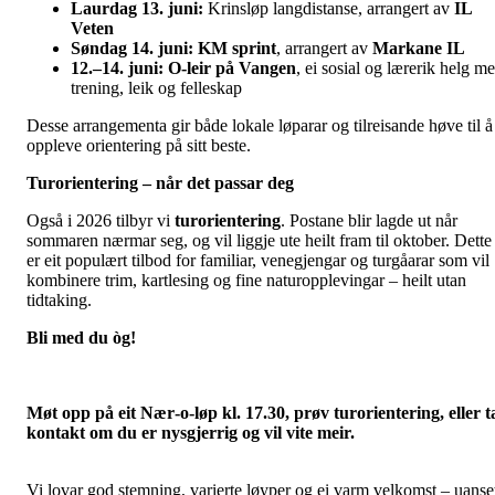
Laurdag 13. juni:
Krinsløp langdistanse, arrangert av
IL
Veten
Søndag 14. juni:
KM sprint
, arrangert av
Markane IL
12.–14. juni:
O‑leir på Vangen
, ei sosial og lærerik helg m
trening, leik og felleskap
Desse arrangementa gir både lokale løparar og tilreisande høve til å
oppleve orientering på sitt beste.
Turorientering – når det passar deg
Også i 2026 tilbyr vi
turorientering
. Postane blir lagde ut når
sommaren nærmar seg, og vil liggje ute heilt fram til oktober. Dette
er eit populært tilbod for familiar, venegjengar og turgåarar som vil
kombinere trim, kartlesing og fine naturopplevingar – heilt utan
tidtaking.
Bli med du òg!
Møt opp på eit Nær‑o‑løp kl. 17.30, prøv turorientering, eller t
kontakt om du er nysgjerrig og vil vite meir.
Vi lovar god stemning, varierte løyper og ei varm velkomst – uanse