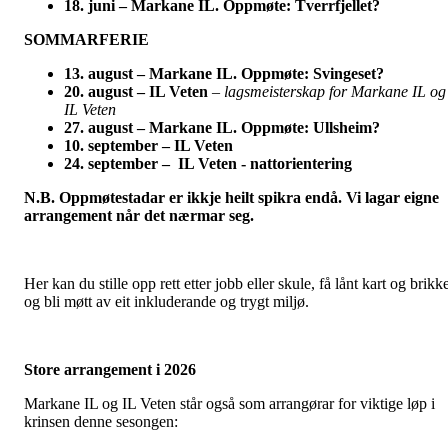
18. juni – Markane IL. Oppmøte: Tverrfjellet?
SOMMARFERIE
13. august – Markane IL. Oppmøte: Svingeset?
20. august – IL Veten
–
lagsmeisterskap for Markane IL og
IL Veten
27. august – Markane IL. Oppmøte: Ullsheim?
10. september – IL Veten
24. september – IL Veten - nattorientering
N.B. Oppmøtestadar er ikkje heilt spikra endå. Vi lagar eigne
arrangement når det nærmar seg.
Her kan du stille opp rett etter jobb eller skule, få lånt kart og brikk
og bli møtt av eit inkluderande og trygt miljø.
Store arrangement i 2026
Markane IL og IL Veten står også som arrangørar for viktige løp i
krinsen denne sesongen: