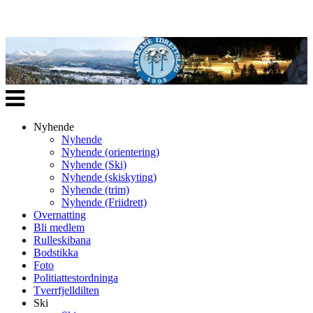
Veksle
navigasjon
Nyhende
Nyhende
Nyhende (orientering)
Nyhende (Ski)
Nyhende (skiskyting)
Nyhende (trim)
Nyhende (Friidrett)
Overnatting
Bli medlem
Rulleskibana
Bodstikka
Foto
Politiattestordninga
Tverrfjelldilten
Ski