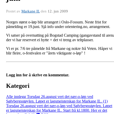
Postet av
Markane IL
den
12. jun 2009
Norges størst o-løp blir arrangert i Oslo-Fossum. Neste frist for
påmelding er 19.juni. Sjå info under orientering.no, arrangement.
Vi satser på overnatting på Bogstad Camping (gangavstand til aren
der vi har reservert ei hytte + det vi treng av teltplasser.
Vi er pr. 7/6 tre påmelde frå Markane og nokre frå Veten. Håper vi
blir fleire, o-festivalen er "årets viktigaste o-løp" !
Logg inn for å skrive en kommentar.
Kategori
Alle innlegg
Torsdag 26.august vert det nær-o-løp ved
Sølvbergsstøylen. Løpet er lagsmeisterskap for Markane IL. (1)
Torsdag 26.august vert det nær-o-løp ved Sølvbergsstøylen. Løpet
er lagsmeisterskap for Markane IL. Start frå kl.1800. Her er det