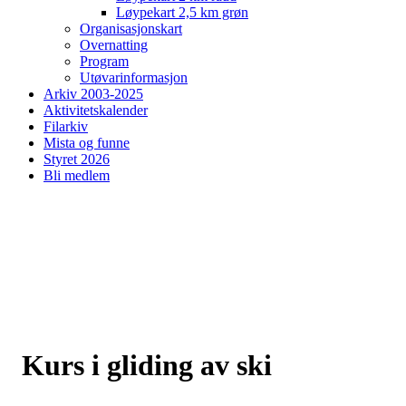
Løypekart 2,5 km grøn
Organisasjonskart
Overnatting
Program
Utøvarinformasjon
Arkiv 2003-2025
Aktivitetskalender
Filarkiv
Mista og funne
Styret 2026
Bli medlem
Kurs i gliding av ski