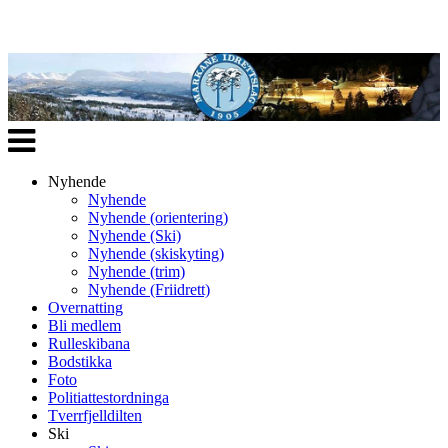
Veksle
navigasjon
Nyhende
Nyhende
Nyhende (orientering)
Nyhende (Ski)
Nyhende (skiskyting)
Nyhende (trim)
Nyhende (Friidrett)
Overnatting
Bli medlem
Rulleskibana
Bodstikka
Foto
Politiattestordninga
Tverrfjelldilten
Ski