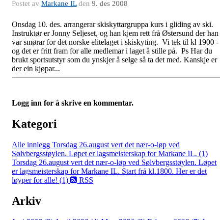
Postet av
Markane IL
den
9. des 2008
Onsdag 10. des. arrangerar skiskyttargruppa kurs i gliding av ski.
Instruktør er Jonny Seljeset, og han kjem rett frå Østersund der han
var smørar for det norske elitelaget i skiskyting. Vi tek til kl 1900 -
og det er fritt fram for alle medlemar i laget å stille på. Ps Har du
brukt sportsutstyr som du ynskjer å selge så ta det med. Kanskje er
der ein kjøpar...
Logg inn for å skrive en kommentar.
Kategori
Alle innlegg
Torsdag 26.august vert det nær-o-løp ved
Sølvbergsstøylen. Løpet er lagsmeisterskap for Markane IL. (1)
Torsdag 26.august vert det nær-o-løp ved Sølvbergsstøylen. Løpet
er lagsmeisterskap for Markane IL. Start frå kl.1800. Her er det
løyper for alle! (1)
RSS
Arkiv