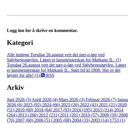
Logg inn for å skrive en kommentar.
Kategori
Alle innlegg
Torsdag 26.august vert det nær-o-løp ved
Sølvbergsstøylen. Løpet er lagsmeisterskap for Markane IL. (1)
Torsdag 26.august vert det nær-o-løp ved Sølvbergsstøylen. Løpet
er lagsmeisterskap for Markane IL. Start frå kl.1800. Her er det
løyper for alle! (1)
RSS
Arkiv
Juni 2026 (3)
April 2026 (4)
Mars 2026 (3)
Februar 2026 (7)
Janua
2026 (6)
2025 (92)
2024 (66)
2023 (26)
2022 (43)
2021 (21)
2020
(51)
2019 (60)
2018 (64)
2017 (93)
2016 (195)
2015 (214)
2014
(264)
2013 (266)
2012 (231)
2011 (201)
2010 (57)
2009 (59)
2008
(70)
2007 (60)
2006 (51)
2005 (68)
2004 (33)
2003 (14)
1753 (1)