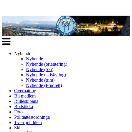
Veksle
navigasjon
Nyhende
Nyhende
Nyhende (orientering)
Nyhende (Ski)
Nyhende (skiskyting)
Nyhende (trim)
Nyhende (Friidrett)
Overnatting
Bli medlem
Rulleskibana
Bodstikka
Foto
Politiattestordninga
Tverrfjelldilten
Ski