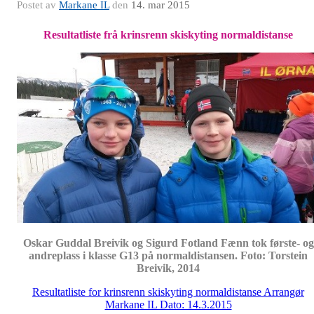
Postet av
Markane IL
den
14. mar 2015
Resultatliste frå krinsrenn skiskyting normaldistanse
Oskar Guddal Breivik og Sigurd Fotland Fænn tok første- og
andreplass i klasse G13 på normaldistansen. Foto: Torstein
Breivik, 2014
Resultatliste for krinsrenn skiskyting normaldistanse Arrangør
Markane IL Dato: 14.3.2015