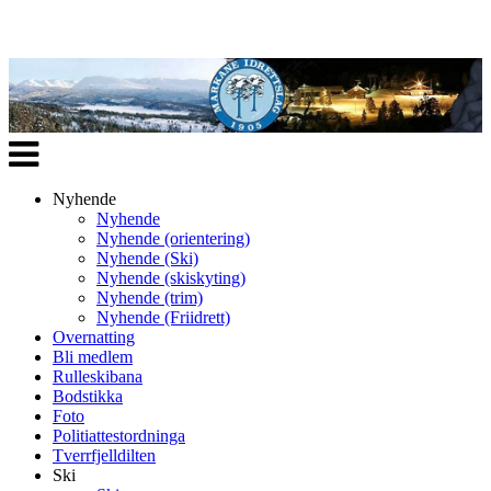
Veksle
navigasjon
Nyhende
Nyhende
Nyhende (orientering)
Nyhende (Ski)
Nyhende (skiskyting)
Nyhende (trim)
Nyhende (Friidrett)
Overnatting
Bli medlem
Rulleskibana
Bodstikka
Foto
Politiattestordninga
Tverrfjelldilten
Ski