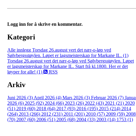
Logg inn for å skrive en kommentar.
Kategori
Alle innlegg
Torsdag 26.august vert det nær-o-løp ved
Sølvbergsstøylen. Løpet er lagsmeisterskap for Markane IL. (1)
Torsdag 26.august vert det nær-o-løp ved Sølvbergsstøylen. Løpet
er lagsmeisterskap for Markane IL. Start frå kl.1800. Her er det
løyper for alle! (1)
RSS
Arkiv
Juni 2026 (3)
April 2026 (4)
Mars 2026 (3)
Februar 2026 (7)
Janua
2026 (6)
2025 (92)
2024 (66)
2023 (26)
2022 (43)
2021 (21)
2020
(51)
2019 (60)
2018 (64)
2017 (93)
2016 (195)
2015 (214)
2014
(264)
2013 (266)
2012 (231)
2011 (201)
2010 (57)
2009 (59)
2008
(70)
2007 (60)
2006 (51)
2005 (68)
2004 (33)
2003 (14)
1753 (1)