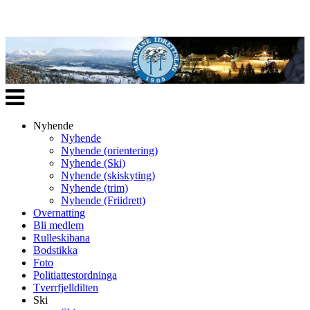
Veksle
navigasjon
Nyhende
Nyhende
Nyhende (orientering)
Nyhende (Ski)
Nyhende (skiskyting)
Nyhende (trim)
Nyhende (Friidrett)
Overnatting
Bli medlem
Rulleskibana
Bodstikka
Foto
Politiattestordninga
Tverrfjelldilten
Ski