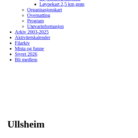
Løypekart 2,5 km grøn
Organisasjonskart
Overnatting
Program
Utøvarinformasjon
Arkiv 2003-2025
Aktivitetskalender
Filarkiv
Mista og funne
Styret 2026
Bli medlem
Ullsheim