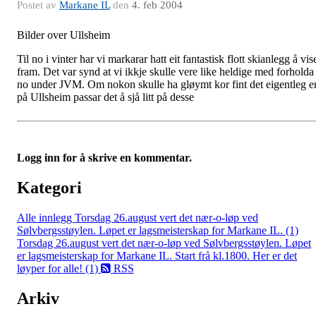
Postet av
Markane IL
den
4. feb 2004
Bilder over Ullsheim
Til no i vinter har vi markarar hatt eit fantastisk flott skianlegg å vis
fram. Det var synd at vi ikkje skulle vere like heldige med forholda
no under JVM. Om nokon skulle ha gløymt kor fint det eigentleg e
på Ullsheim passar det å sjå litt på desse
Logg inn for å skrive en kommentar.
Kategori
Alle innlegg
Torsdag 26.august vert det nær-o-løp ved
Sølvbergsstøylen. Løpet er lagsmeisterskap for Markane IL. (1)
Torsdag 26.august vert det nær-o-løp ved Sølvbergsstøylen. Løpet
er lagsmeisterskap for Markane IL. Start frå kl.1800. Her er det
løyper for alle! (1)
RSS
Arkiv