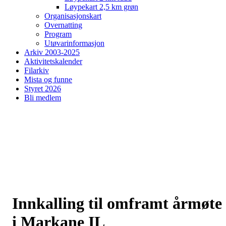
Løypekart 2,5 km grøn
Organisasjonskart
Overnatting
Program
Utøvarinformasjon
Arkiv 2003-2025
Aktivitetskalender
Filarkiv
Mista og funne
Styret 2026
Bli medlem
Innkalling til omframt årmøte
i Markane IL