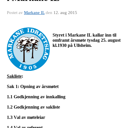
Postet av
Markane IL
den
12. aug 2015
Styret i Markane IL kallar inn til
omframt årsmøte tysdag 25. august
kl.1930 på Ullsheim.
Sakliste
:
Sak 1:
Opning av årsmøtet
1.1 Godkjenning av innkalling
1.2 Godkjenning av sakliste
1.3 Val av møteleiar
1.4 Val av referent