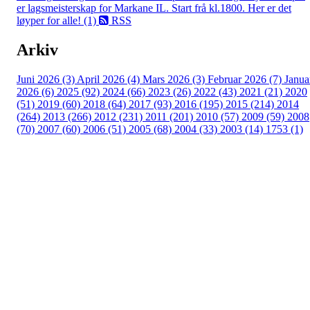
er lagsmeisterskap for Markane IL. Start frå kl.1800. Her er det
løyper for alle! (1)
RSS
Arkiv
Juni 2026 (3)
April 2026 (4)
Mars 2026 (3)
Februar 2026 (7)
Janua
2026 (6)
2025 (92)
2024 (66)
2023 (26)
2022 (43)
2021 (21)
2020
(51)
2019 (60)
2018 (64)
2017 (93)
2016 (195)
2015 (214)
2014
(264)
2013 (266)
2012 (231)
2011 (201)
2010 (57)
2009 (59)
2008
(70)
2007 (60)
2006 (51)
2005 (68)
2004 (33)
2003 (14)
1753 (1)