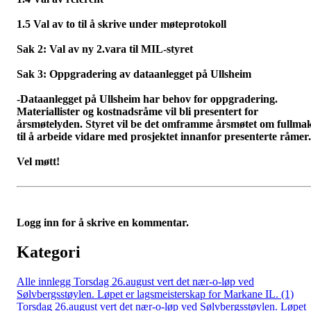
1.5 Val av to til å skrive under møteprotokoll
Sak 2: Val av ny 2.vara til MIL-styret
Sak 3: Oppgradering av dataanlegget på Ullsheim
-Dataanlegget på Ullsheim har behov for oppgradering.
Materiallister og kostnadsråme vil bli presentert for
årsmøtelyden. Styret vil be det omframme årsmøtet om fullma
til å arbeide vidare med prosjektet innanfor presenterte råmer.
Vel møtt!
Logg inn for å skrive en kommentar.
Kategori
Alle innlegg
Torsdag 26.august vert det nær-o-løp ved
Sølvbergsstøylen. Løpet er lagsmeisterskap for Markane IL. (1)
Torsdag 26.august vert det nær-o-løp ved Sølvbergsstøylen. Løpet