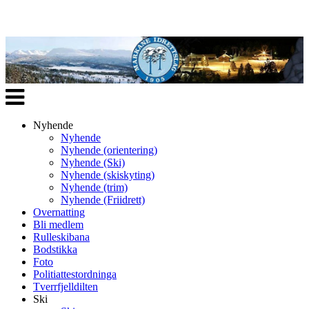
Veksle
navigasjon
Nyhende
Nyhende
Nyhende (orientering)
Nyhende (Ski)
Nyhende (skiskyting)
Nyhende (trim)
Nyhende (Friidrett)
Overnatting
Bli medlem
Rulleskibana
Bodstikka
Foto
Politiattestordninga
Tverrfjelldilten
Ski