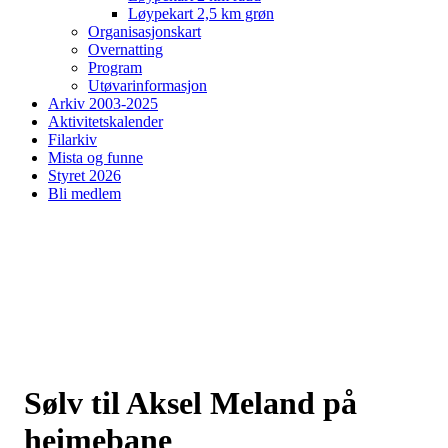
Løypekart 2,5 km grøn
Organisasjonskart
Overnatting
Program
Utøvarinformasjon
Arkiv 2003-2025
Aktivitetskalender
Filarkiv
Mista og funne
Styret 2026
Bli medlem
Sølv til Aksel Meland på
heimebane