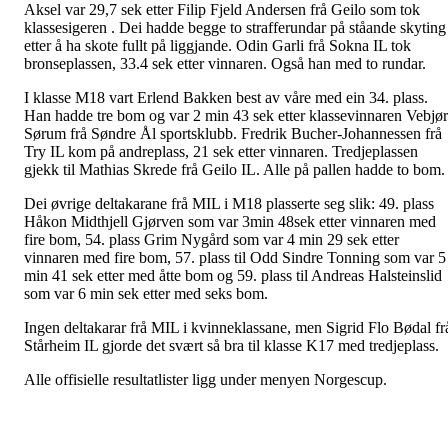
Aksel var 29,7 sek etter Filip Fjeld Andersen frå Geilo som tok
klassesigeren . Dei hadde begge to strafferundar på ståande skyting
etter å ha skote fullt på liggjande. Odin Garli frå Sokna IL tok
bronseplassen, 33.4 sek etter vinnaren. Også han med to rundar.
I klasse M18 vart Erlend Bakken best av våre med ein 34. plass.
Han hadde tre bom og var 2 min 43 sek etter klassevinnaren Vebjø
Sørum frå Søndre Ål sportsklubb. Fredrik Bucher-Johannessen frå
Try IL kom på andreplass, 21 sek etter vinnaren. Tredjeplassen
gjekk til Mathias Skrede frå Geilo IL. Alle på pallen hadde to bom.
Dei øvrige deltakarane frå MIL i M18 plasserte seg slik: 49. plass
Håkon Midthjell Gjørven som var 3min 48sek etter vinnaren med
fire bom, 54. plass Grim Nygård som var 4 min 29 sek etter
vinnaren med fire bom, 57. plass til Odd Sindre Tonning som var 5
min 41 sek etter med åtte bom og 59. plass til Andreas Halsteinslid
som var 6 min sek etter med seks bom.
Ingen deltakarar frå MIL i kvinneklassane, men Sigrid Flo Bødal fr
Stårheim IL gjorde det svært så bra til klasse K17 med tredjeplass.
Alle offisielle resultatlister ligg under menyen Norgescup.