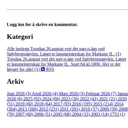
Logg inn for å skrive en kommentar.
Kategori
Alle innlegg
Torsdag 26.august vert det nær-o-løp ved
Sølvbergsstøylen. Løpet er lagsmeisterskap for Markane IL. (1)
Torsdag 26.august vert det nær-o-løp ved Sølvbergsstøylen. Løpet
er lagsmeisterskap for Markane IL. Start frå kl.1800. Her er det
løyper for alle! (1)
RSS
Arkiv
Juni 2026 (3)
April 2026 (4)
Mars 2026 (3)
Februar 2026 (7)
Janua
2026 (6)
2025 (92)
2024 (66)
2023 (26)
2022 (43)
2021 (21)
2020
(51)
2019 (60)
2018 (64)
2017 (93)
2016 (195)
2015 (214)
2014
(264)
2013 (266)
2012 (231)
2011 (201)
2010 (57)
2009 (59)
2008
(70)
2007 (60)
2006 (51)
2005 (68)
2004 (33)
2003 (14)
1753 (1)