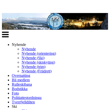
Veksle
navigasjon
Nyhende
Nyhende
Nyhende (orientering)
Nyhende (Ski)
Nyhende (skiskyting)
Nyhende (trim)
Nyhende (Friidrett)
Overnatting
Bli medlem
Rulleskibana
Bodstikka
Foto
Politiattestordninga
Tverrfjelldilten
Ski