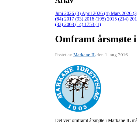
Arkiv
Juni 2026 (3)
April 2026 (4)
Mars 2026 (
(64)
2017 (93)
2016 (195)
2015 (214)
201
(33)
2003 (14)
1753 (1)
Omframt årsmøte i
Postet av
Markane IL
den
1. aug 2016
Det vert omframt årsmøte i Markane IL må