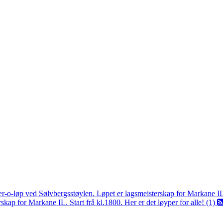
ær-o-løp ved Sølvbergsstøylen. Løpet er lagsmeisterskap for Markane I
kap for Markane IL. Start frå kl.1800. Her er det løyper for alle! (1)