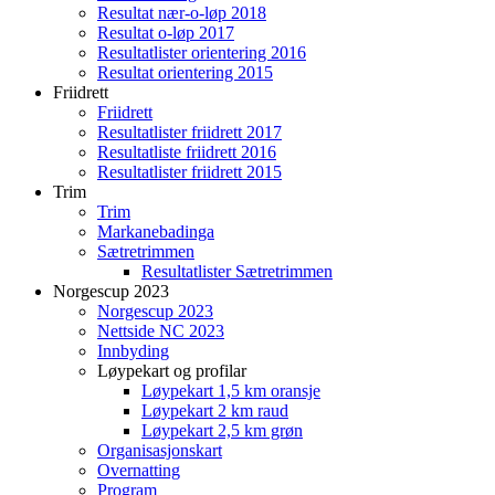
Resultat nær-o-løp 2018
Resultat o-løp 2017
Resultatlister orientering 2016
Resultat orientering 2015
Friidrett
Friidrett
Resultatlister friidrett 2017
Resultatliste friidrett 2016
Resultatlister friidrett 2015
Trim
Trim
Markanebadinga
Sætretrimmen
Resultatlister Sætretrimmen
Norgescup 2023
Norgescup 2023
Nettside NC 2023
Innbyding
Løypekart og profilar
Løypekart 1,5 km oransje
Løypekart 2 km raud
Løypekart 2,5 km grøn
Organisasjonskart
Overnatting
Program