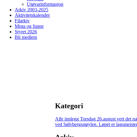
Utøvarinformasjon
Arkiv 2003-2025
Aktivitetskalender
Filarkiv
Mista og funne
Styret 2026
Bli medlem
Kategori
Alle innlegg
Torsdag 26.august vert det n
ved Sølvbergsstøylen. Løpet er lagsmeisters