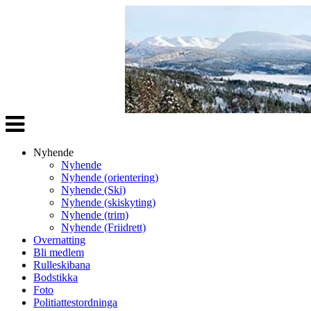
Veksle
navigasjon
Nyhende
Nyhende
Nyhende (orientering)
Nyhende (Ski)
Nyhende (skiskyting)
Nyhende (trim)
Nyhende (Friidrett)
Overnatting
Bli medlem
Rulleskibana
Bodstikka
Foto
Politiattestordninga