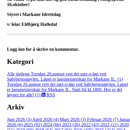
16.oktober!
Styret i Markane Idrettslag
v/ leiar Eldbjørg Hatledal
Logg inn for å skrive en kommentar.
Kategori
Alle innlegg
Torsdag 26.august vert det nær-o-løp ved
Sølvbergsstøylen. Løpet er lagsmeisterskap for Markane IL. (1)
Torsdag 26.august vert det nær-o-løp ved Sølvbergsstøylen. Løpet
er lagsmeisterskap for Markane IL. Start frå kl.1800. Her er det
løyper for alle! (1)
RSS
Arkiv
Juni 2026 (3)
April 2026 (4)
Mars 2026 (3)
Februar 2026 (7)
Janua
2026 (6)
2025 (92)
2024 (66)
2023 (26)
2022 (43)
2021 (21)
2020
(51)
2019 (60)
2018 (64)
2017 (93)
2016 (195)
2015 (214)
2014