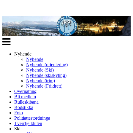
Veksle
navigasjon
Nyhende
Nyhende
Nyhende (orientering)
Nyhende (Ski)
Nyhende (skiskyting)
Nyhende (trim)
Nyhende (Friidrett)
Overnatting
Bli medlem
Rulleskibana
Bodstikka
Foto
Politiattestordninga
Tverrfjelldilten
Ski