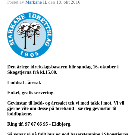
Postet av
Markane IL
den
10. okt 2016
Den årlege idrettslagsbasaren blir s
øndag 16. oktober i
Skogstjerna frå kl.15.00.
Loddsal - åresal.
Enkel, gratis servering.
Gevinstar til lodd- og åresalet tek vi med takk i mot.
Vi vil
gjerne vite om desse på førehand - særleg gevinstar til
loddbøkene.
Ring tlf. 97 07 66 95 - Eldbjørg.
Så vonar vi på fullt hus og god basarstemning i
Skogstjerna