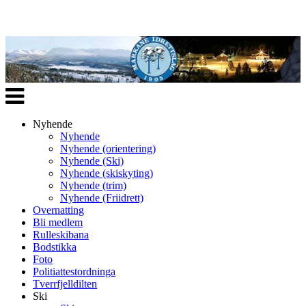
Veksle
navigasjon
Nyhende
Nyhende
Nyhende (orientering)
Nyhende (Ski)
Nyhende (skiskyting)
Nyhende (trim)
Nyhende (Friidrett)
Overnatting
Bli medlem
Rulleskibana
Bodstikka
Foto
Politiattestordninga
Tverrfjelldilten
Ski