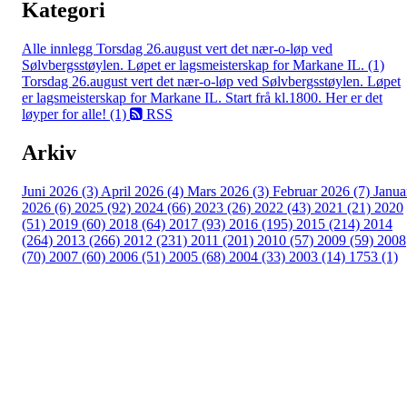
Kategori
Alle innlegg
Torsdag 26.august vert det nær-o-løp ved
Sølvbergsstøylen. Løpet er lagsmeisterskap for Markane IL. (1)
Torsdag 26.august vert det nær-o-løp ved Sølvbergsstøylen. Løpet
er lagsmeisterskap for Markane IL. Start frå kl.1800. Her er det
løyper for alle! (1)
RSS
Arkiv
Juni 2026 (3)
April 2026 (4)
Mars 2026 (3)
Februar 2026 (7)
Janua
2026 (6)
2025 (92)
2024 (66)
2023 (26)
2022 (43)
2021 (21)
2020
(51)
2019 (60)
2018 (64)
2017 (93)
2016 (195)
2015 (214)
2014
(264)
2013 (266)
2012 (231)
2011 (201)
2010 (57)
2009 (59)
2008
(70)
2007 (60)
2006 (51)
2005 (68)
2004 (33)
2003 (14)
1753 (1)