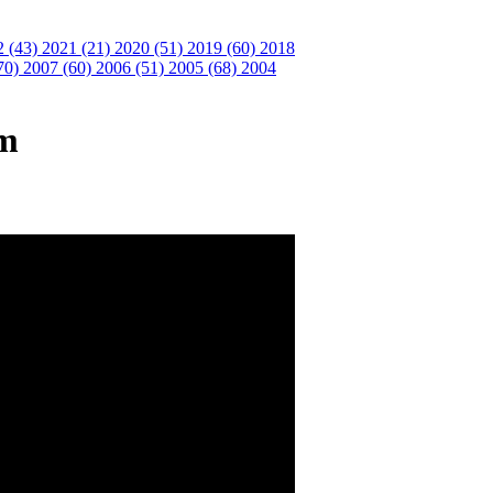
2 (43)
2021 (21)
2020 (51)
2019 (60)
2018
70)
2007 (60)
2006 (51)
2005 (68)
2004
im