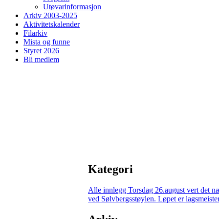
Utøvarinformasjon
Arkiv 2003-2025
Aktivitetskalender
Filarkiv
Mista og funne
Styret 2026
Bli medlem
Kategori
Alle innlegg
Torsdag 26.august vert det n
ved Sølvbergsstøylen. Løpet er lagsmeisters