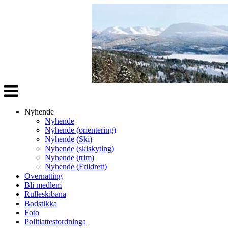
Veksle
navigasjon
Nyhende
Nyhende
Nyhende (orientering)
Nyhende (Ski)
Nyhende (skiskyting)
Nyhende (trim)
Nyhende (Friidrett)
Overnatting
Bli medlem
Rulleskibana
Bodstikka
Foto
Politiattestordninga