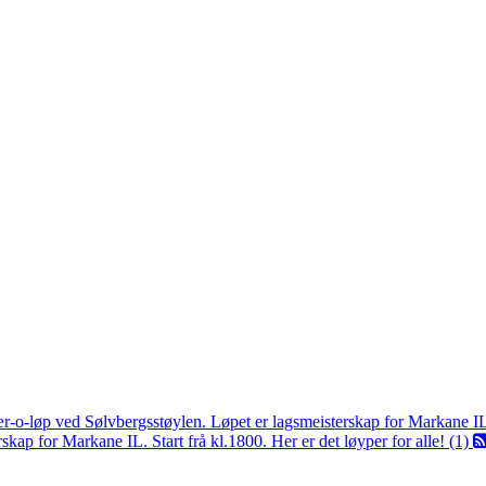
ær-o-løp ved Sølvbergsstøylen. Løpet er lagsmeisterskap for Markane I
kap for Markane IL. Start frå kl.1800. Her er det løyper for alle! (1)