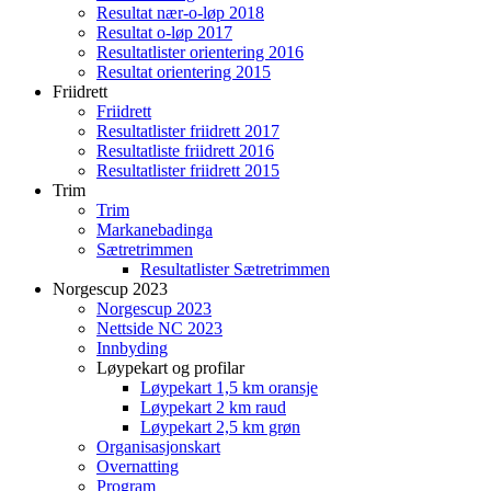
Resultat nær-o-løp 2018
Resultat o-løp 2017
Resultatlister orientering 2016
Resultat orientering 2015
Friidrett
Friidrett
Resultatlister friidrett 2017
Resultatliste friidrett 2016
Resultatlister friidrett 2015
Trim
Trim
Markanebadinga
Sætretrimmen
Resultatlister Sætretrimmen
Norgescup 2023
Norgescup 2023
Nettside NC 2023
Innbyding
Løypekart og profilar
Løypekart 1,5 km oransje
Løypekart 2 km raud
Løypekart 2,5 km grøn
Organisasjonskart
Overnatting
Program