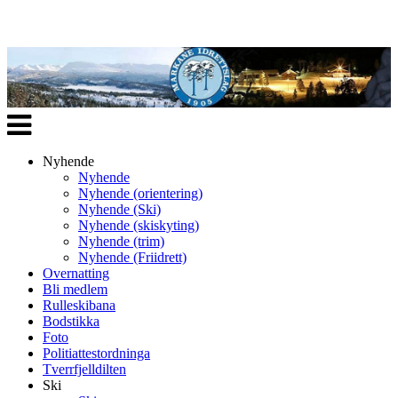
Veksle
navigasjon
Nyhende
Nyhende
Nyhende (orientering)
Nyhende (Ski)
Nyhende (skiskyting)
Nyhende (trim)
Nyhende (Friidrett)
Overnatting
Bli medlem
Rulleskibana
Bodstikka
Foto
Politiattestordninga
Tverrfjelldilten
Ski