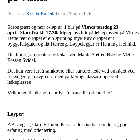
Postet av
Kristin Hatledal
den
21. apr 2026
Sesongstart og nær o-løp nr. 1 blir på
Visnes torsdag 23.
april.
Start frå kl. 17.30.
Møteplass blir på leikeplassen på Visnes.
Dette nær o-løpet er ein sprint og mykje av o-løpet er i
byggefelt/gater og litt i terreng. Løypeleggar er Henning Heimlid.
Det blir også orienteringsleikar ved Marita Sætren Bøe og Mette
Fossen Svidal.
Det kan vere lurt å samkøyre eller parkere nede ved området ved
riksvegen pga avgrensa med parkeringsplassar oppe ved
leikeplassen.
Velkomen til alle som har lyst å prøve litt orientering!
Løyper:
AB-lang: 2,7 km. Erfaren. Passar alle som har ein del og god
erfaring med orientering.