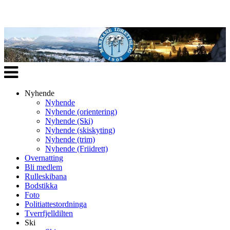
Veksle
navigasjon
Nyhende
Nyhende
Nyhende (orientering)
Nyhende (Ski)
Nyhende (skiskyting)
Nyhende (trim)
Nyhende (Friidrett)
Overnatting
Bli medlem
Rulleskibana
Bodstikka
Foto
Politiattestordninga
Tverrfjelldilten
Ski