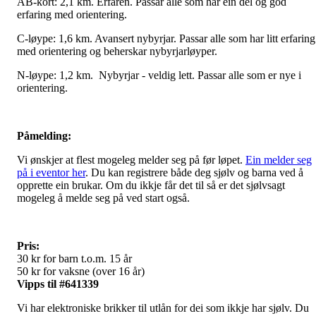
AB-kort: 2,1 km. Erfaren. Passar alle som har ein del og god
erfaring med orientering.
C-løype: 1,6 km. Avansert nybyrjar. Passar alle som har litt erfaring
med orientering og beherskar nybyrjarløyper.
N-løype: 1,2 km. Nybyrjar - veldig lett. Passar alle som er nye i
orientering.
Påmelding:
Vi ønskjer at flest mogeleg melder seg på før løpet.
Ein melder seg
på i eventor her
. Du kan registrere både deg sjølv og barna ved å
opprette ein brukar. Om du ikkje får det til så er det sjølvsagt
mogeleg å melde seg på ved start også.
Pris:
30 kr for barn t.o.m. 15 år
50 kr for vaksne (over 16 år)
Vipps til #641339
Vi har elektroniske brikker til utlån for dei som ikkje har sjølv. Du