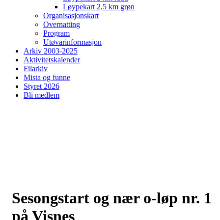
Løypekart 2,5 km grøn
Organisasjonskart
Overnatting
Program
Utøvarinformasjon
Arkiv 2003-2025
Aktivitetskalender
Filarkiv
Mista og funne
Styret 2026
Bli medlem
Sesongstart og nær o-løp nr. 1
på Visnes