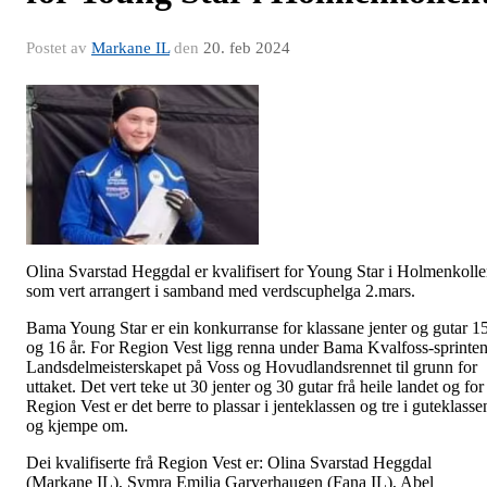
Postet av
Markane IL
den
20. feb 2024
Olina Svarstad Heggdal er kvalifisert for Young Star i Holmenkoll
som vert arrangert i samband med verdscuphelga 2.mars.
Bama Young Star er ein konkurranse for klassane jenter og gutar 1
og 16 år. For Region Vest ligg renna under Bama Kvalfoss-sprinten
Landsdelmeisterskapet på Voss og Hovudlandsrennet til grunn for
uttaket. Det vert teke ut 30 jenter og 30 gutar frå heile landet og for
Region Vest er det berre to plassar i jenteklassen og tre i guteklasse
og kjempe om.
Dei kvalifiserte frå Region Vest er: Olina Svarstad Heggdal
(Markane IL), Symra Emilia Garverhaugen (Fana IL), Abel