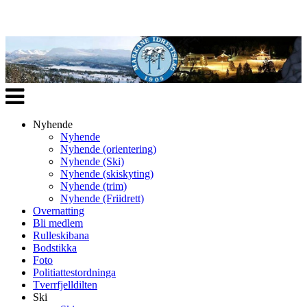
Veksle
navigasjon
Nyhende
Nyhende
Nyhende (orientering)
Nyhende (Ski)
Nyhende (skiskyting)
Nyhende (trim)
Nyhende (Friidrett)
Overnatting
Bli medlem
Rulleskibana
Bodstikka
Foto
Politiattestordninga
Tverrfjelldilten
Ski