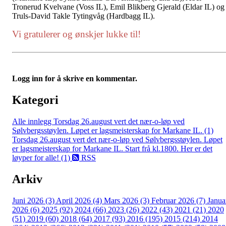
Tronerud Kvelvane (Voss IL), Emil Blikberg Gjerald (Eldar IL) og
Truls-David Takle Tytingvåg (Hardbagg IL).
Vi gratulerer og ønskjer lukke til!
Logg inn for å skrive en kommentar.
Kategori
Alle innlegg
Torsdag 26.august vert det nær-o-løp ved
Sølvbergsstøylen. Løpet er lagsmeisterskap for Markane IL. (1)
Torsdag 26.august vert det nær-o-løp ved Sølvbergsstøylen. Løpet
er lagsmeisterskap for Markane IL. Start frå kl.1800. Her er det
løyper for alle! (1)
RSS
Arkiv
Juni 2026 (3)
April 2026 (4)
Mars 2026 (3)
Februar 2026 (7)
Janua
2026 (6)
2025 (92)
2024 (66)
2023 (26)
2022 (43)
2021 (21)
2020
(51)
2019 (60)
2018 (64)
2017 (93)
2016 (195)
2015 (214)
2014