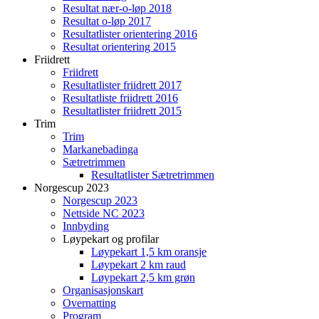
Resultat nær-o-løp 2018
Resultat o-løp 2017
Resultatlister orientering 2016
Resultat orientering 2015
Friidrett
Friidrett
Resultatlister friidrett 2017
Resultatliste friidrett 2016
Resultatlister friidrett 2015
Trim
Trim
Markanebadinga
Sætretrimmen
Resultatlister Sætretrimmen
Norgescup 2023
Norgescup 2023
Nettside NC 2023
Innbyding
Løypekart og profilar
Løypekart 1,5 km oransje
Løypekart 2 km raud
Løypekart 2,5 km grøn
Organisasjonskart
Overnatting
Program