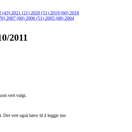
2 (43)
2021 (21)
2020 (51)
2019 (60)
2018
70)
2007 (60)
2006 (51)
2005 (68)
2004
10/2011
som vert valgt.
. Det vert også høve til å leggje inn