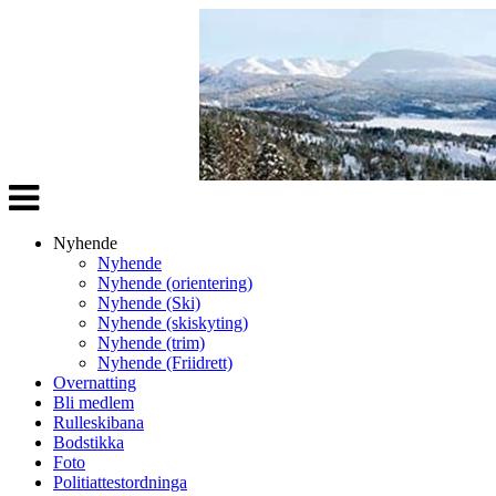
Veksle
navigasjon
Nyhende
Nyhende
Nyhende (orientering)
Nyhende (Ski)
Nyhende (skiskyting)
Nyhende (trim)
Nyhende (Friidrett)
Overnatting
Bli medlem
Rulleskibana
Bodstikka
Foto
Politiattestordninga