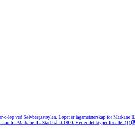
ær-o-løp ved Sølvbergsstøylen. Løpet er lagsmeisterskap for Markane I
kap for Markane IL. Start frå kl.1800. Her er det løyper for alle! (1)