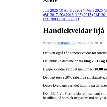
Arkiv
Juni 2026 (3)
April 2026 (4)
Mars 2026 (
(64)
2017 (93)
2016 (195)
2015 (214)
201
(33)
2003 (14)
1753 (1)
Handlekveldar hjå 
Postet av
Markane IL
den
22. nov 2010
Det vert også i år handlekveldar for idret
Dei aktuelle datoane er
torsdag 25.11 og 
Begge kveldar vert det mellom
kl.18.00 o
Det vert gjeve 20% rabatt på alt skiutstyr, 
Desse kveldane vert det tilgong på det mest
Den 25.11 vil Fischer sin representant vere
bestilling på spesielt utstyr om nokon ynskj