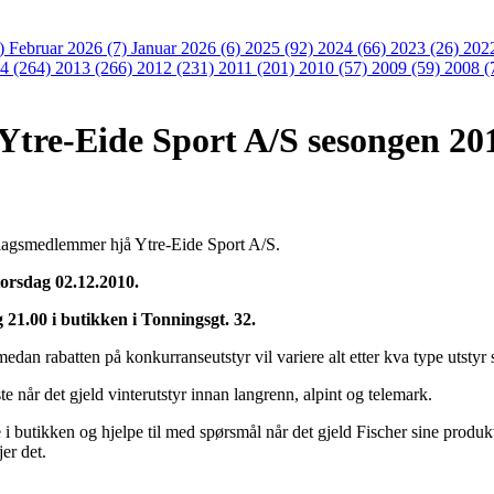
3)
Februar 2026 (7)
Januar 2026 (6)
2025 (92)
2024 (66)
2023 (26)
202
4 (264)
2013 (266)
2012 (231)
2011 (201)
2010 (57)
2009 (59)
2008 (
Ytre-Eide Sport A/S sesongen 20
tslagsmedlemmer hjå Ytre-Eide Sport A/S.
torsdag 02.12.2010.
g 21.00 i butikken i Tonningsgt. 32.
medan rabatten på konkurranseutstyr vil variere alt etter kva type utstyr 
e når det gjeld vinterutstyr innan langrenn, alpint og telemark.
 i butikken og hjelpe til med spørsmål når det gjeld Fischer sine produkt
er det.