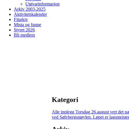
Utøvarinformasjon
Arkiv 2003-2025
Aktivitetskalender
Filarkiv
Mista og funne
Styret 2026
Bli medlem
Kategori
Alle innlegg
Torsdag 26.august vert det n
ved Sølvbergsstøylen. Løpet er lagsmeisters