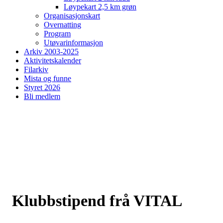
Løypekart 2,5 km grøn
Organisasjonskart
Overnatting
Program
Utøvarinformasjon
Arkiv 2003-2025
Aktivitetskalender
Filarkiv
Mista og funne
Styret 2026
Bli medlem
Klubbstipend frå VITAL