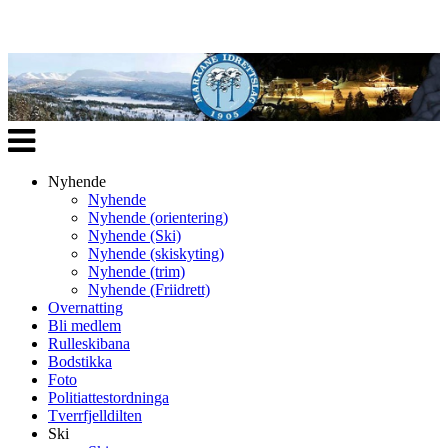
Veksle
navigasjon
Nyhende
Nyhende
Nyhende (orientering)
Nyhende (Ski)
Nyhende (skiskyting)
Nyhende (trim)
Nyhende (Friidrett)
Overnatting
Bli medlem
Rulleskibana
Bodstikka
Foto
Politiattestordninga
Tverrfjelldilten
Ski