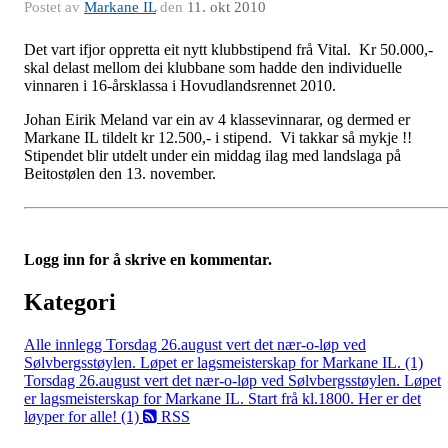
Postet av
Markane IL
den
11. okt 2010
Det vart ifjor oppretta eit nytt klubbstipend frå Vital. Kr 50.000,-
skal delast mellom dei klubbane som hadde den individuelle
vinnaren i 16-årsklassa i Hovudlandsrennet 2010.
Johan Eirik Meland var ein av 4 klassevinnarar, og dermed er
Markane IL tildelt kr 12.500,- i stipend. Vi takkar så mykje !!
Stipendet blir utdelt under ein middag ilag med landslaga på
Beitostølen den 13. november.
Logg inn for å skrive en kommentar.
Kategori
Alle innlegg
Torsdag 26.august vert det nær-o-løp ved
Sølvbergsstøylen. Løpet er lagsmeisterskap for Markane IL. (1)
Torsdag 26.august vert det nær-o-løp ved Sølvbergsstøylen. Løpet
er lagsmeisterskap for Markane IL. Start frå kl.1800. Her er det
løyper for alle! (1)
RSS