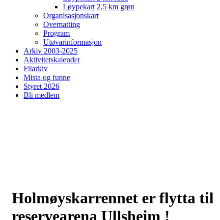
Løypekart 2,5 km grøn
Organisasjonskart
Overnatting
Program
Utøvarinformasjon
Arkiv 2003-2025
Aktivitetskalender
Filarkiv
Mista og funne
Styret 2026
Bli medlem
Holmøyskarrennet er flytta til
reservearena Ullsheim !