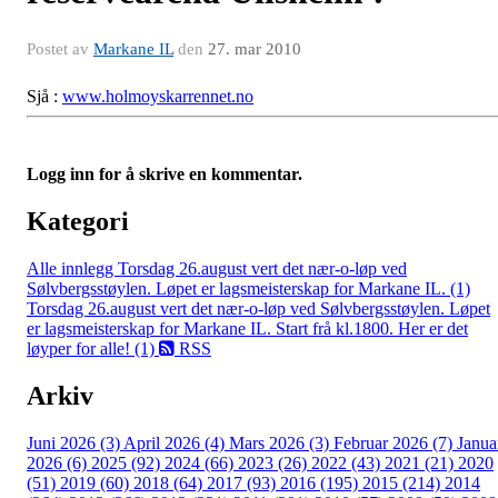
Postet av
Markane IL
den
27. mar 2010
Sjå :
www.holmoyskarrennet.no
Logg inn for å skrive en kommentar.
Kategori
Alle innlegg
Torsdag 26.august vert det nær-o-løp ved
Sølvbergsstøylen. Løpet er lagsmeisterskap for Markane IL. (1)
Torsdag 26.august vert det nær-o-løp ved Sølvbergsstøylen. Løpet
er lagsmeisterskap for Markane IL. Start frå kl.1800. Her er det
løyper for alle! (1)
RSS
Arkiv
Juni 2026 (3)
April 2026 (4)
Mars 2026 (3)
Februar 2026 (7)
Janua
2026 (6)
2025 (92)
2024 (66)
2023 (26)
2022 (43)
2021 (21)
2020
(51)
2019 (60)
2018 (64)
2017 (93)
2016 (195)
2015 (214)
2014