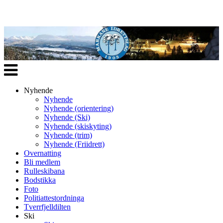
Veksle
navigasjon
Nyhende
Nyhende
Nyhende (orientering)
Nyhende (Ski)
Nyhende (skiskyting)
Nyhende (trim)
Nyhende (Friidrett)
Overnatting
Bli medlem
Rulleskibana
Bodstikka
Foto
Politiattestordninga
Tverrfjelldilten
Ski