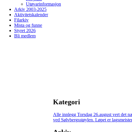
Utøvarinformasjon
Arkiv 2003-2025
Aktivitetskalender
Filarkiv
Mista og funne
Styret 2026
Bli medlem
Kategori
Alle innlegg
Torsdag 26.august vert det n
ved Sølvbergsstøylen. Løpet er lagsmeisters