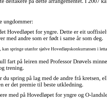
te deltakere på dette arrangementet. I 2007 ka
lle ungdommer:
det Hovedløpet for yngre. Dette er eit uoffis
rer med andre som er født i same år som deg.
e, kan springe utanfor sjølve Hovedløpskonkurransen i lett
ull fart på leiren med Professor Drøvels minne
og trening.
er du spring på lag med de andre frå kretsen, e
en er det premie til beste utkledning.
vere med på Hovedløpet for yngre og O-landslei