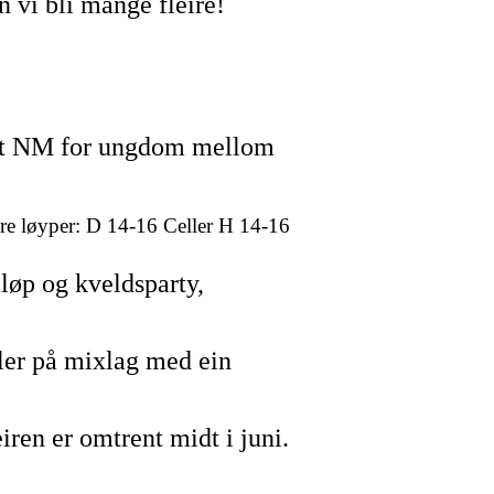
n vi bli mange fleire!
ielt NM for ungdom mellom
are løyper: D 14-
16 C
eller H 14-
16
løp og kveldsparty,
ller på mixlag med ein
ren er omtrent midt i juni.