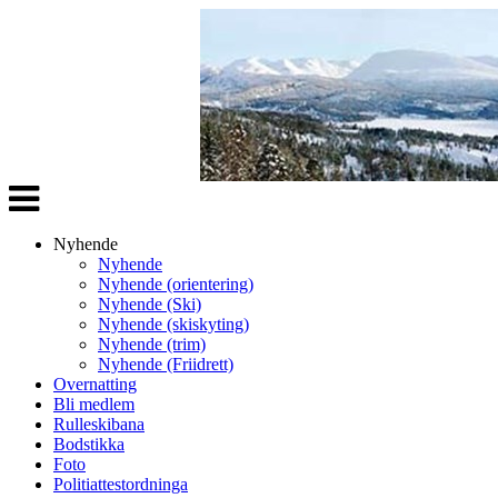
Veksle
navigasjon
Nyhende
Nyhende
Nyhende (orientering)
Nyhende (Ski)
Nyhende (skiskyting)
Nyhende (trim)
Nyhende (Friidrett)
Overnatting
Bli medlem
Rulleskibana
Bodstikka
Foto
Politiattestordninga