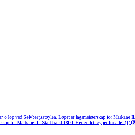
ær-o-løp ved Sølvbergsstøylen. Løpet er lagsmeisterskap for Markane I
kap for Markane IL. Start frå kl.1800. Her er det løyper for alle! (1)