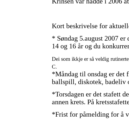
Krinsen vår hadde i 2006 åt
Kort beskrivelse for aktue
* Søndag 5.august 2007 er 
14 og 16 år og du konkurre
Dei som ikkje er så veldig rutinert
C
.
*Måndag til onsdag er det f
ballspill, diskotek, badeliv 
*Torsdagen er det stafett d
annen krets. På kretsstafett
*Frist for påmelding for å 