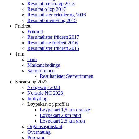
Resultat nær-o-løp 2018
Resultat o-løp 2017
Resultatlister orientering 2016
Resultat orientering 2015
Friidrett
Friidrett
Resultatlister friidrett 2017
Resultatliste friidrett 2016
Resultatlister friidrett 2015
Trim
Trim
Markanebadinga
Sætretrimmen
Resultatlister Sætretrimmen
Norgescup 2023
Norgescup 2023
Nettside NC 2023
Innbyding
Løypekart og profilar
Løypekart 1,5 km oransje
Løypekart 2 km raud
Løypekart 2,5 km grøn
Organisasjonskart
Overnatting
Program