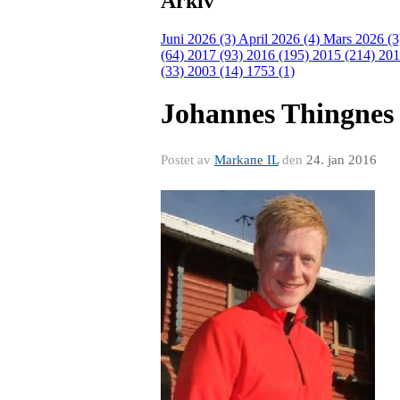
Arkiv
Juni 2026 (3)
April 2026 (4)
Mars 2026 (
(64)
2017 (93)
2016 (195)
2015 (214)
201
(33)
2003 (14)
1753 (1)
Johannes Thingnes B
Postet av
Markane IL
den
24. jan 2016