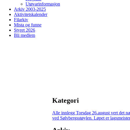
Utøvarinformasjon
Arkiv 2003-2025
Aktivitetskalender
Filarkiv
Mista og funne
Styret 2026
Bli medlem
Kategori
Alle innlegg
Torsdag 26.august vert det n
ved Sølvbergsstøylen. Løpet er lagsmeisters