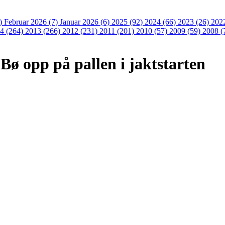
3)
Februar 2026 (7)
Januar 2026 (6)
2025 (92)
2024 (66)
2023 (26)
202
4 (264)
2013 (266)
2012 (231)
2011 (201)
2010 (57)
2009 (59)
2008 (
ø opp på pallen i jaktstarten