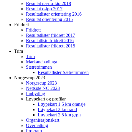
Resultat nær-o-løp 2018
Resultat o-løp 2017
Resultatlister orientering 2016
Resultat orientering 2015
Friidrett
Friidrett
Resultatlister friidrett 2017
Resultatliste friidrett 2016
Resultatlister friidrett 2015
Trim
Trim
Markanebadinga
Sætretrimmen
Resultatlister Sætretrimmen
Norgescup 2023
Norgescup 2023
Nettside NC 2023
Innbyding
Løypekart og profilar
Løypekart 1,5 km oransje
Løypekart 2 km raud
Løypekart 2,5 km grøn
Organisasjonskart
Overnatting
Program