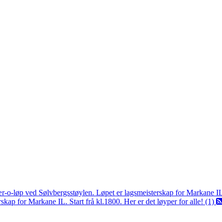
ær-o-løp ved Sølvbergsstøylen. Løpet er lagsmeisterskap for Markane I
kap for Markane IL. Start frå kl.1800. Her er det løyper for alle! (1)