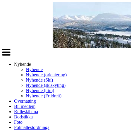
Veksle
navigasjon
Nyhende
Nyhende
Nyhende (orientering)
Nyhende (Ski)
Nyhende (skiskyting)
Nyhende (trim)
Nyhende (Friidrett)
Overnatting
Bli medlem
Rulleskibana
Bodstikka
Foto
Politiattestordninga