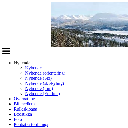
Veksle
navigasjon
Nyhende
Nyhende
Nyhende (orientering)
Nyhende (Ski)
Nyhende (skiskyting)
Nyhende (trim)
Nyhende (Friidrett)
Overnatting
Bli medlem
Rulleskibana
Bodstikka
Foto
Politiattestordninga