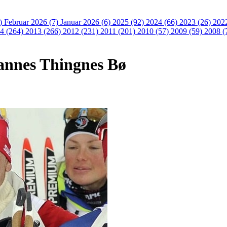
3)
Februar 2026 (7)
Januar 2026 (6)
2025 (92)
2024 (66)
2023 (26)
202
4 (264)
2013 (266)
2012 (231)
2011 (201)
2010 (57)
2009 (59)
2008 (
hannes Thingnes Bø