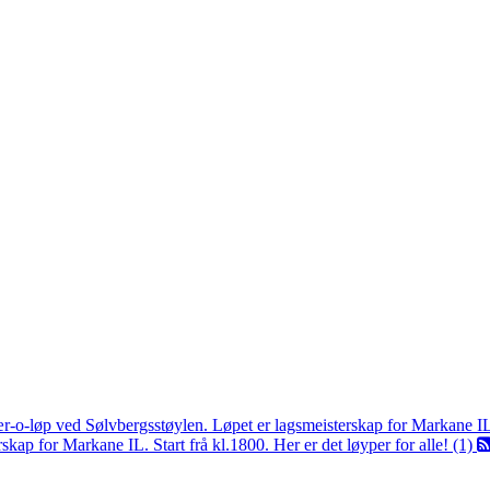
ær-o-løp ved Sølvbergsstøylen. Løpet er lagsmeisterskap for Markane I
kap for Markane IL. Start frå kl.1800. Her er det løyper for alle! (1)