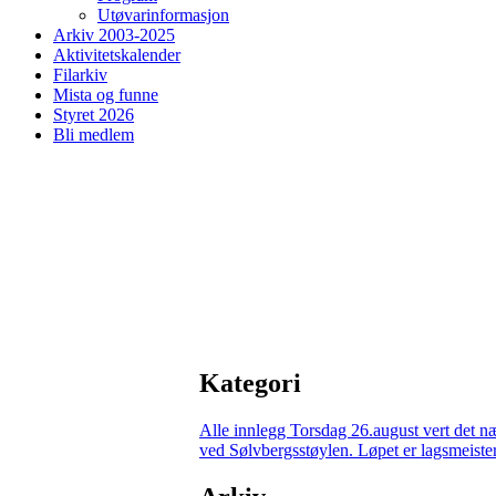
Utøvarinformasjon
Arkiv 2003-2025
Aktivitetskalender
Filarkiv
Mista og funne
Styret 2026
Bli medlem
Kategori
Alle innlegg
Torsdag 26.august vert det n
ved Sølvbergsstøylen. Løpet er lagsmeisters