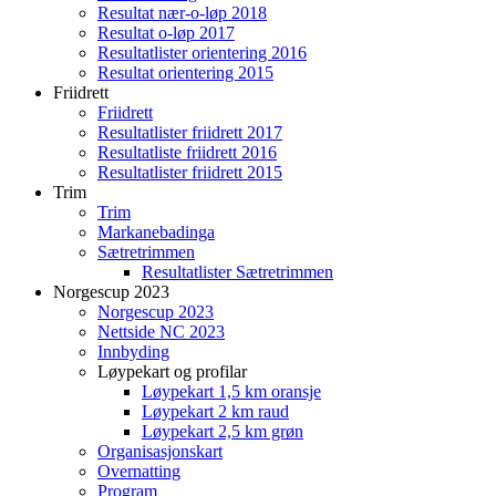
Resultat nær-o-løp 2018
Resultat o-løp 2017
Resultatlister orientering 2016
Resultat orientering 2015
Friidrett
Friidrett
Resultatlister friidrett 2017
Resultatliste friidrett 2016
Resultatlister friidrett 2015
Trim
Trim
Markanebadinga
Sætretrimmen
Resultatlister Sætretrimmen
Norgescup 2023
Norgescup 2023
Nettside NC 2023
Innbyding
Løypekart og profilar
Løypekart 1,5 km oransje
Løypekart 2 km raud
Løypekart 2,5 km grøn
Organisasjonskart
Overnatting
Program