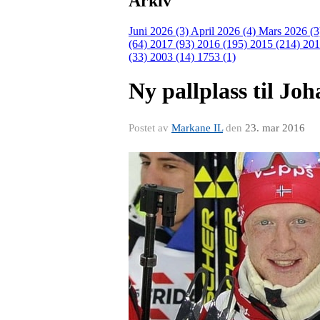
Arkiv
Juni 2026 (3)
April 2026 (4)
Mars 2026 (
(64)
2017 (93)
2016 (195)
2015 (214)
201
(33)
2003 (14)
1753 (1)
Ny pallplass til Jo
Postet av
Markane IL
den
23. mar 2016