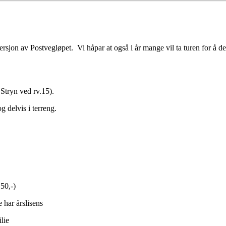
ersjon av Postvegløpet. Vi håpar at også i år mange vil ta turen for å de
 Stryn ved rv.15).
g delvis i terreng.
50,-)
e har årslisens
lie