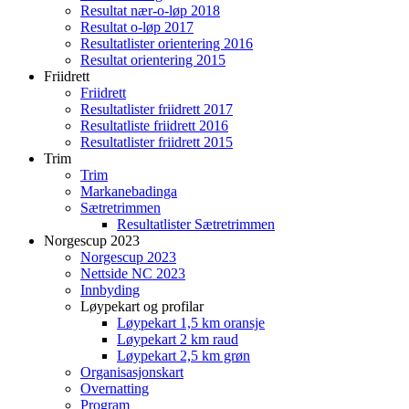
Resultat nær-o-løp 2018
Resultat o-løp 2017
Resultatlister orientering 2016
Resultat orientering 2015
Friidrett
Friidrett
Resultatlister friidrett 2017
Resultatliste friidrett 2016
Resultatlister friidrett 2015
Trim
Trim
Markanebadinga
Sætretrimmen
Resultatlister Sætretrimmen
Norgescup 2023
Norgescup 2023
Nettside NC 2023
Innbyding
Løypekart og profilar
Løypekart 1,5 km oransje
Løypekart 2 km raud
Løypekart 2,5 km grøn
Organisasjonskart
Overnatting
Program