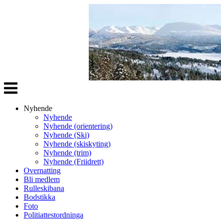
Veksle
navigasjon
Nyhende
Nyhende
Nyhende (orientering)
Nyhende (Ski)
Nyhende (skiskyting)
Nyhende (trim)
Nyhende (Friidrett)
Overnatting
Bli medlem
Rulleskibana
Bodstikka
Foto
Politiattestordninga