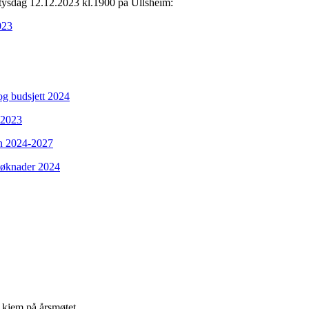
L tysdag 12.12.2023 kl.1900 på Ullsheim:
023
og budsjett 2024
t 2023
an 2024-2027
søknader 2024
 kjem på årsmøtet.