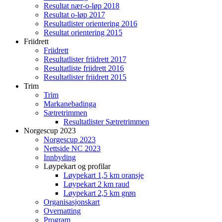
Resultat nær-o-løp 2018
Resultat o-løp 2017
Resultatlister orientering 2016
Resultat orientering 2015
Friidrett
Friidrett
Resultatlister friidrett 2017
Resultatliste friidrett 2016
Resultatlister friidrett 2015
Trim
Trim
Markanebadinga
Sætretrimmen
Resultatlister Sætretrimmen
Norgescup 2023
Norgescup 2023
Nettside NC 2023
Innbyding
Løypekart og profilar
Løypekart 1,5 km oransje
Løypekart 2 km raud
Løypekart 2,5 km grøn
Organisasjonskart
Overnatting
Program