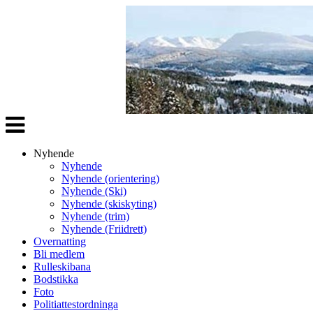
Veksle
navigasjon
Nyhende
Nyhende
Nyhende (orientering)
Nyhende (Ski)
Nyhende (skiskyting)
Nyhende (trim)
Nyhende (Friidrett)
Overnatting
Bli medlem
Rulleskibana
Bodstikka
Foto
Politiattestordninga