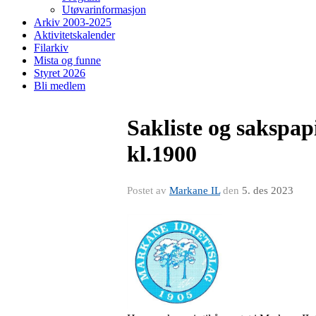
Utøvarinformasjon
Arkiv 2003-2025
Aktivitetskalender
Filarkiv
Mista og funne
Styret 2026
Bli medlem
Sakliste og sakspap
kl.1900
Postet av
Markane IL
den
5. des 2023