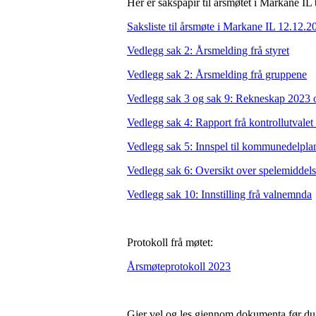
Her er sakspapir til årsmøtet i Markane I
Saksliste til årsmøte i Markane IL 12.12.2
Vedlegg sak 2: Årsmelding frå styret
Vedlegg sak 2: Årsmelding frå gruppene
Vedlegg sak 3 og sak 9: Rekneskap 2023 
Vedlegg sak 4: Rapport frå kontrollutvale
Vedlegg sak 5: Innspel til kommunedelpl
Vedlegg sak 6: Oversikt over spelemiddel
Vedlegg sak 10: Innstilling frå valnemnda
Protokoll frå møtet:
Årsmøteprotokoll 2023
Gjer vel og les gjennom dokumenta før du