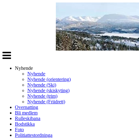
Veksle
navigasjon
Nyhende
Nyhende
Nyhende (orientering)
Nyhende (Ski)
Nyhende (skiskyting)
Nyhende (trim)
Nyhende (Friidrett)
Overnatting
Bli medlem
Rulleskibana
Bodstikka
Foto
Politiattestordninga