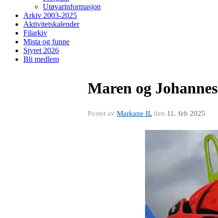
Utøvarinformasjon
Arkiv 2003-2025
Aktivitetskalender
Filarkiv
Mista og funne
Styret 2026
Bli medlem
Maren og Johannes 
Postet av
Markane IL
den
11. feb 2025