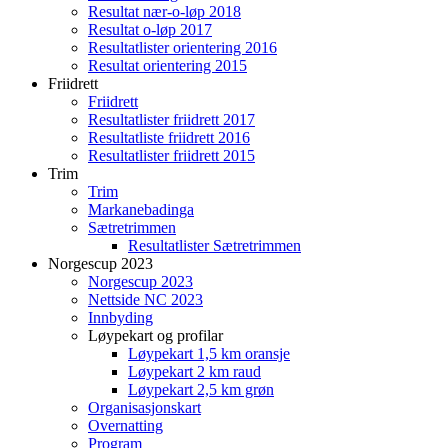
Resultat nær-o-løp 2018
Resultat o-løp 2017
Resultatlister orientering 2016
Resultat orientering 2015
Friidrett
Friidrett
Resultatlister friidrett 2017
Resultatliste friidrett 2016
Resultatlister friidrett 2015
Trim
Trim
Markanebadinga
Sætretrimmen
Resultatlister Sætretrimmen
Norgescup 2023
Norgescup 2023
Nettside NC 2023
Innbyding
Løypekart og profilar
Løypekart 1,5 km oransje
Løypekart 2 km raud
Løypekart 2,5 km grøn
Organisasjonskart
Overnatting
Program