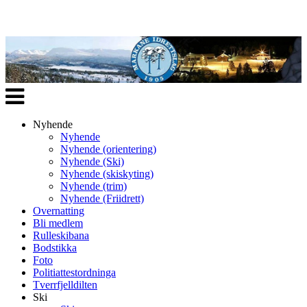
Veksle
navigasjon
Nyhende
Nyhende
Nyhende (orientering)
Nyhende (Ski)
Nyhende (skiskyting)
Nyhende (trim)
Nyhende (Friidrett)
Overnatting
Bli medlem
Rulleskibana
Bodstikka
Foto
Politiattestordninga
Tverrfjelldilten
Ski