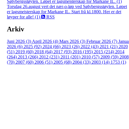
Sølvbergsstøylen. Løpet er lagsmeisterskap for Markane IL. (1)
Torsdag 26.august vert det nær-o-løp ved Sølvbergsstøylen. Løpet
er lagsmeisterskap for Markane IL. Start frå kl.1800. Her er det
løyper for alle! (1)
RSS
Arkiv
Juni 2026 (3)
April 2026 (4)
Mars 2026 (3)
Februar 2026 (7)
Janua
2026 (6)
2025 (92)
2024 (66)
2023 (26)
2022 (43)
2021 (21)
2020
(51)
2019 (60)
2018 (64)
2017 (93)
2016 (195)
2015 (214)
2014
(264)
2013 (266)
2012 (231)
2011 (201)
2010 (57)
2009 (59)
2008
(70)
2007 (60)
2006 (51)
2005 (68)
2004 (33)
2003 (14)
1753 (1)