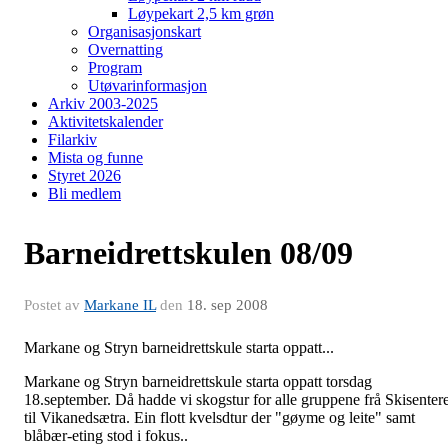
Løypekart 2,5 km grøn
Organisasjonskart
Overnatting
Program
Utøvarinformasjon
Arkiv 2003-2025
Aktivitetskalender
Filarkiv
Mista og funne
Styret 2026
Bli medlem
Barneidrettskulen 08/09
Postet av
Markane IL
den
18. sep 2008
Markane og Stryn barneidrettskule starta oppatt...
Markane og Stryn barneidrettskule starta oppatt torsdag
18.september. Då hadde vi skogstur for alle gruppene frå Skisentere
til Vikanedsætra. Ein flott kvelsdtur der "gøyme og leite" samt
blåbær-eting stod i fokus..