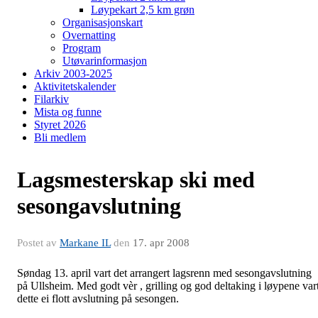
Løypekart 2,5 km grøn
Organisasjonskart
Overnatting
Program
Utøvarinformasjon
Arkiv 2003-2025
Aktivitetskalender
Filarkiv
Mista og funne
Styret 2026
Bli medlem
Lagsmesterskap ski med
sesongavslutning
Postet av
Markane IL
den
17. apr 2008
Søndag 13. april vart det arrangert lagsrenn med sesongavslutning
på Ullsheim. Med godt vèr , grilling og god deltaking i løypene var
dette ei flott avslutning på sesongen.