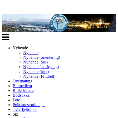
Veksle
navigasjon
Nyhende
Nyhende
Nyhende (orientering)
Nyhende (Ski)
Nyhende (skiskyting)
Nyhende (trim)
Nyhende (Friidrett)
Overnatting
Bli medlem
Rulleskibana
Bodstikka
Foto
Politiattestordninga
Tverrfjelldilten
Ski