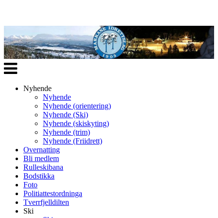
Veksle
navigasjon
Nyhende
Nyhende
Nyhende (orientering)
Nyhende (Ski)
Nyhende (skiskyting)
Nyhende (trim)
Nyhende (Friidrett)
Overnatting
Bli medlem
Rulleskibana
Bodstikka
Foto
Politiattestordninga
Tverrfjelldilten
Ski