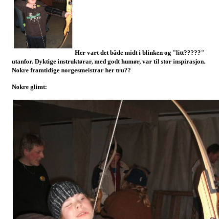
Her vart det både midt i blinken og "litt?????"
utanfor. Dyktige instruktørar, med godt humør, var til stor inspirasjon.
Nokre framtidige norgesmeistrar her tru??
Nokre glimt: