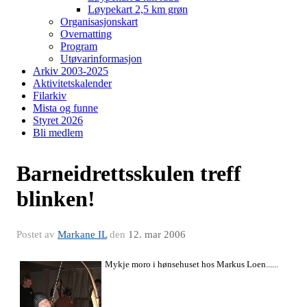
Løypekart 2,5 km grøn
Organisasjonskart
Overnatting
Program
Utøvarinformasjon
Arkiv 2003-2025
Aktivitetskalender
Filarkiv
Mista og funne
Styret 2026
Bli medlem
Barneidrettsskulen treff
blinken!
Postet av
Markane IL
den
12. mar 2006
Mykje moro i hønsehuset hos Markus Loen......