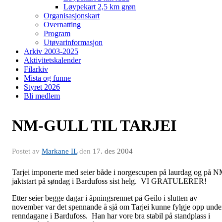
Løypekart 2,5 km grøn
Organisasjonskart
Overnatting
Program
Utøvarinformasjon
Arkiv 2003-2025
Aktivitetskalender
Filarkiv
Mista og funne
Styret 2026
Bli medlem
NM-GULL TIL TARJEI
Postet av
Markane IL
den
17. des 2004
Tarjei imponerte med seier både i norgescupen på laurdag og på 
jaktstart på søndag i Bardufoss sist helg. VI GRATULERER!
Etter seier begge dagar i åpningsrennet på Geilo i slutten av
november var det spennande å sjå om Tarjei kunne fylgje opp unde
renndagane i Bardufoss. Han har vore bra stabil på standplass i