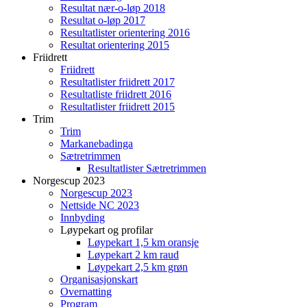
Resultat nær-o-løp 2018
Resultat o-løp 2017
Resultatlister orientering 2016
Resultat orientering 2015
Friidrett
Friidrett
Resultatlister friidrett 2017
Resultatliste friidrett 2016
Resultatlister friidrett 2015
Trim
Trim
Markanebadinga
Sætretrimmen
Resultatlister Sætretrimmen
Norgescup 2023
Norgescup 2023
Nettside NC 2023
Innbyding
Løypekart og profilar
Løypekart 1,5 km oransje
Løypekart 2 km raud
Løypekart 2,5 km grøn
Organisasjonskart
Overnatting
Program