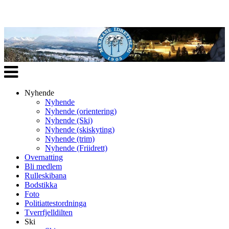
Veksle
navigasjon
Nyhende
Nyhende
Nyhende (orientering)
Nyhende (Ski)
Nyhende (skiskyting)
Nyhende (trim)
Nyhende (Friidrett)
Overnatting
Bli medlem
Rulleskibana
Bodstikka
Foto
Politiattestordninga
Tverrfjelldilten
Ski