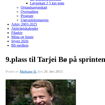
Løypekart 2,5 km grøn
Organisasjonskart
Overnatting
Program
Utøvarinformasjon
Arkiv 2003-2025
Aktivitetskalender
Filarkiv
Mista og funne
Styret 2026
Bli medlem
9.plass til Tarjei Bø på sprinte
Postet av
Markane IL
den
26. des 2015