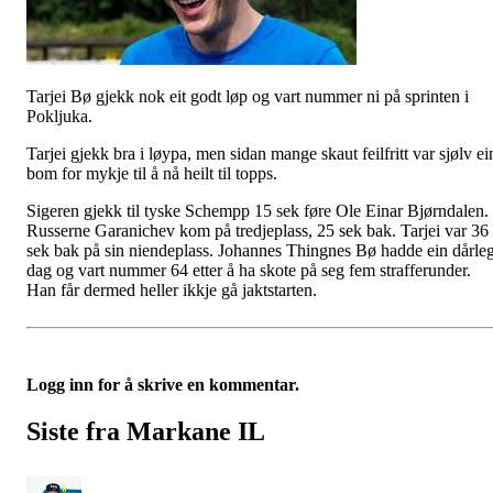
Tarjei Bø gjekk nok eit godt løp og vart nummer ni på sprinten i
Pokljuka.
Tarjei gjekk bra i løypa, men sidan mange skaut feilfritt var sjølv ei
bom for mykje til å nå heilt til topps.
Sigeren gjekk til tyske Schempp 15 sek føre Ole Einar Bjørndalen.
Russerne Garanichev kom på tredjeplass, 25 sek bak. Tarjei var 36
sek bak på sin niendeplass. Johannes Thingnes Bø hadde ein dårle
dag og vart nummer 64 etter å ha skote på seg fem strafferunder.
Han får dermed heller ikkje gå jaktstarten.
Logg inn for å skrive en kommentar.
Siste fra Markane IL