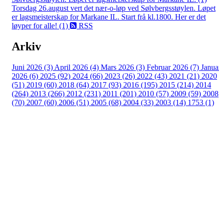
Torsdag 26.august vert det nær-o-løp ved Sølvbergsstøylen. Løpet
er lagsmeisterskap for Markane IL. Start frå kl.1800. Her er det
løyper for alle! (1)
RSS
Arkiv
Juni 2026 (3)
April 2026 (4)
Mars 2026 (3)
Februar 2026 (7)
Janua
2026 (6)
2025 (92)
2024 (66)
2023 (26)
2022 (43)
2021 (21)
2020
(51)
2019 (60)
2018 (64)
2017 (93)
2016 (195)
2015 (214)
2014
(264)
2013 (266)
2012 (231)
2011 (201)
2010 (57)
2009 (59)
2008
(70)
2007 (60)
2006 (51)
2005 (68)
2004 (33)
2003 (14)
1753 (1)