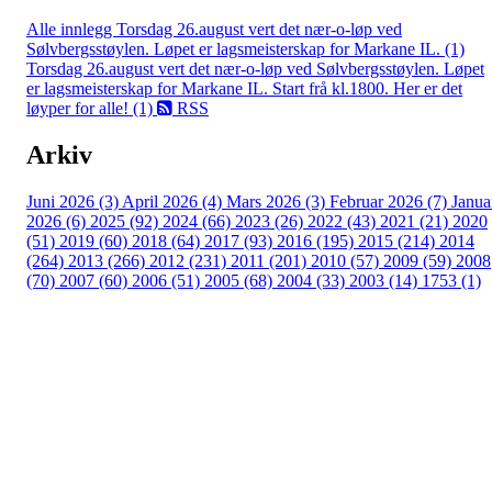
Alle innlegg
Torsdag 26.august vert det nær-o-løp ved
Sølvbergsstøylen. Løpet er lagsmeisterskap for Markane IL. (1)
Torsdag 26.august vert det nær-o-løp ved Sølvbergsstøylen. Løpet
er lagsmeisterskap for Markane IL. Start frå kl.1800. Her er det
løyper for alle! (1)
RSS
Arkiv
Juni 2026 (3)
April 2026 (4)
Mars 2026 (3)
Februar 2026 (7)
Janua
2026 (6)
2025 (92)
2024 (66)
2023 (26)
2022 (43)
2021 (21)
2020
(51)
2019 (60)
2018 (64)
2017 (93)
2016 (195)
2015 (214)
2014
(264)
2013 (266)
2012 (231)
2011 (201)
2010 (57)
2009 (59)
2008
(70)
2007 (60)
2006 (51)
2005 (68)
2004 (33)
2003 (14)
1753 (1)