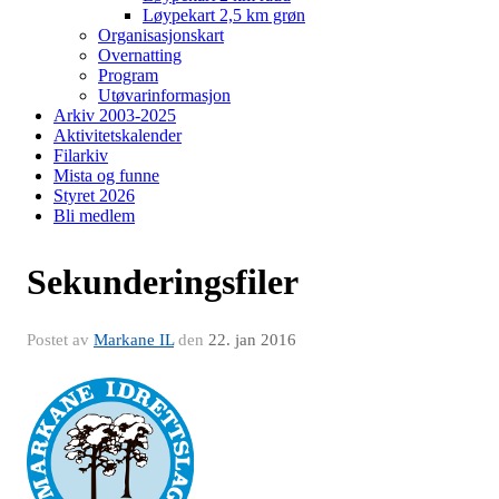
Løypekart 2,5 km grøn
Organisasjonskart
Overnatting
Program
Utøvarinformasjon
Arkiv 2003-2025
Aktivitetskalender
Filarkiv
Mista og funne
Styret 2026
Bli medlem
Sekunderingsfiler
Postet av
Markane IL
den
22. jan 2016