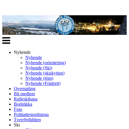
Veksle
navigasjon
Nyhende
Nyhende
Nyhende (orientering)
Nyhende (Ski)
Nyhende (skiskyting)
Nyhende (trim)
Nyhende (Friidrett)
Overnatting
Bli medlem
Rulleskibana
Bodstikka
Foto
Politiattestordninga
Tverrfjelldilten
Ski