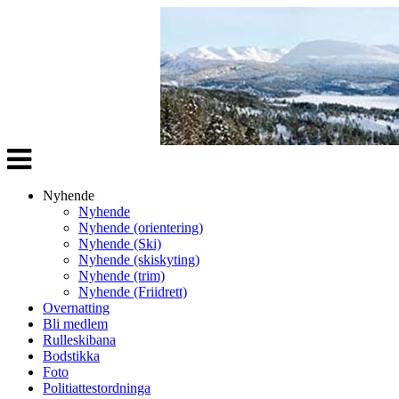
Veksle
navigasjon
Nyhende
Nyhende
Nyhende (orientering)
Nyhende (Ski)
Nyhende (skiskyting)
Nyhende (trim)
Nyhende (Friidrett)
Overnatting
Bli medlem
Rulleskibana
Bodstikka
Foto
Politiattestordninga