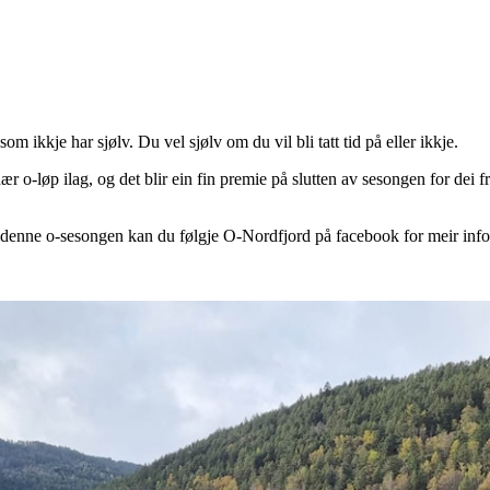
som ikkje har sjølv. Du vel sjølv om du vil bli tatt tid på eller ikkje.
ær o-løp ilag, og det blir ein fin premie på slutten av sesongen for dei
 denne o-sesongen kan du følgje O-Nordfjord på facebook for meir inf