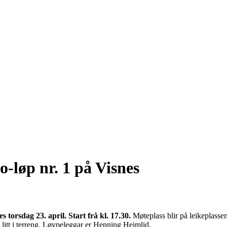
o-løp nr. 1 på Visnes
6
es torsdag 23. april.
Start frå kl. 17.30.
Møteplass blir på leikeplassen
 litt i terreng. Løypeleggar er Henning Heimlid.