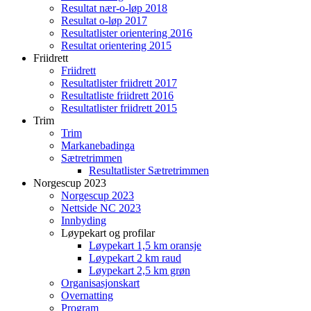
Resultat nær-o-løp 2018
Resultat o-løp 2017
Resultatlister orientering 2016
Resultat orientering 2015
Friidrett
Friidrett
Resultatlister friidrett 2017
Resultatliste friidrett 2016
Resultatlister friidrett 2015
Trim
Trim
Markanebadinga
Sætretrimmen
Resultatlister Sætretrimmen
Norgescup 2023
Norgescup 2023
Nettside NC 2023
Innbyding
Løypekart og profilar
Løypekart 1,5 km oransje
Løypekart 2 km raud
Løypekart 2,5 km grøn
Organisasjonskart
Overnatting
Program