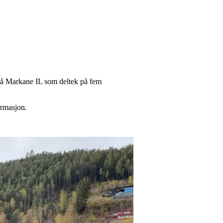
 frå Markane IL som deltek på fem
ormasjon.