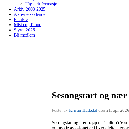
Utøvarinformasjon
Arkiv 2003-2025
Aktivitetskalender
Filarkiv
Mista og funne
Styret 2026
Bli medlem
Sesongstart og nær 
Postet av
Kristin Hatledal
den
21. apr 202
Sesongstart og nær o-løp nr. 1 blir på
Visn
og mykje av o-løpet er i byggefelt/gater og