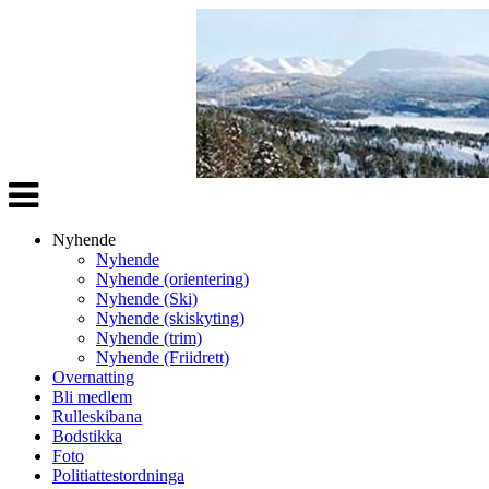
Veksle
navigasjon
Nyhende
Nyhende
Nyhende (orientering)
Nyhende (Ski)
Nyhende (skiskyting)
Nyhende (trim)
Nyhende (Friidrett)
Overnatting
Bli medlem
Rulleskibana
Bodstikka
Foto
Politiattestordninga