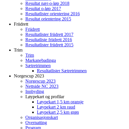
Resultat nær-o-løp 2018
Resultat o-løp 2017
Resultatlister orientering 2016
Resultat orientering 2015
Friidrett
Friidrett
Resultatlister friidrett 2017
Resultatliste friidrett 2016
Resultatlister friidrett 2015
Trim
Trim
Markanebadinga
Sætretrimmen
Resultatlister Sætretrimmen
Norgescup 2023
Norgescup 2023
Nettside NC 2023
Innbyding
Løypekart og profilar
Løypekart 1,5 km oransje
Løypekart 2 km raud
Løypekart 2,5 km grøn
Organisasjonskart
Overnatting
Program