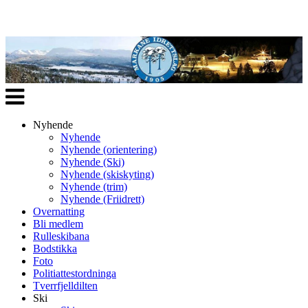
Veksle
navigasjon
Nyhende
Nyhende
Nyhende (orientering)
Nyhende (Ski)
Nyhende (skiskyting)
Nyhende (trim)
Nyhende (Friidrett)
Overnatting
Bli medlem
Rulleskibana
Bodstikka
Foto
Politiattestordninga
Tverrfjelldilten
Ski