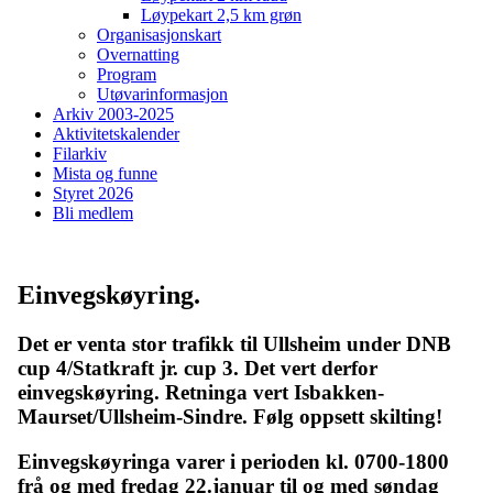
Løypekart 2,5 km grøn
Organisasjonskart
Overnatting
Program
Utøvarinformasjon
Arkiv 2003-2025
Aktivitetskalender
Filarkiv
Mista og funne
Styret 2026
Bli medlem
Einvegskøyring.
Det er venta stor trafikk til Ullsheim under DNB
cup 4/Statkraft jr. cup 3. Det vert derfor
einvegskøyring. Retninga vert Isbakken-
Maurset/Ullsheim-Sindre. Følg oppsett skilting!
Einvegskøyringa varer i perioden kl. 0700-1800
frå og med fredag 22.januar til og med søndag