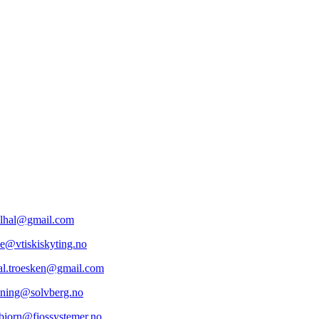
lhal@gmail.com
e@vtiskiskyting.no
al.troesken@gmail.com
ning@solvberg.no
bjorn@fjossystemer.no