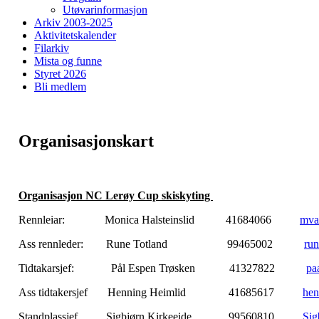
Utøvarinformasjon
Arkiv 2003-2025
Aktivitetskalender
Filarkiv
Mista og funne
Styret 2026
Bli medlem
Organisasjonskart
Organisasjon NC Lerøy Cup skiskyting
Rennleiar: Monica Halsteinslid 41684066
mva
Ass rennleder: Rune Totland 99465002
run
Tidtakarsjef: Pål Espen Trøsken 41327822
pa
Ass tidtakersjef Henning Heimlid 41685617
hen
Standplassjef Sigbjørn Kirkeeide 99560810
Sig