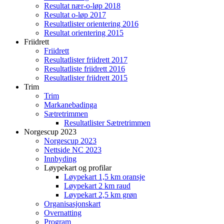
Resultat nær-o-løp 2018
Resultat o-løp 2017
Resultatlister orientering 2016
Resultat orientering 2015
Friidrett
Friidrett
Resultatlister friidrett 2017
Resultatliste friidrett 2016
Resultatlister friidrett 2015
Trim
Trim
Markanebadinga
Sætretrimmen
Resultatlister Sætretrimmen
Norgescup 2023
Norgescup 2023
Nettside NC 2023
Innbyding
Løypekart og profilar
Løypekart 1,5 km oransje
Løypekart 2 km raud
Løypekart 2,5 km grøn
Organisasjonskart
Overnatting
Program