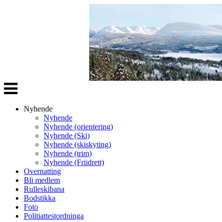
Veksle
navigasjon
Nyhende
Nyhende
Nyhende (orientering)
Nyhende (Ski)
Nyhende (skiskyting)
Nyhende (trim)
Nyhende (Friidrett)
Overnatting
Bli medlem
Rulleskibana
Bodstikka
Foto
Politiattestordninga