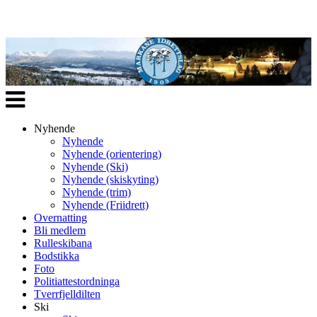
Veksle
navigasjon
Nyhende
Nyhende
Nyhende (orientering)
Nyhende (Ski)
Nyhende (skiskyting)
Nyhende (trim)
Nyhende (Friidrett)
Overnatting
Bli medlem
Rulleskibana
Bodstikka
Foto
Politiattestordninga
Tverrfjelldilten
Ski