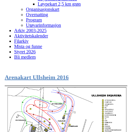
Løypekart 2,5 km grøn
Organisasjonskart
Overnatting
Program
Utøvarinformasjon
Arkiv 2003-2025
Aktivitetskalender
Filarkiv
Mista og funne
Styret 2026
Bli medlem
Arenakart Ullsheim 2016