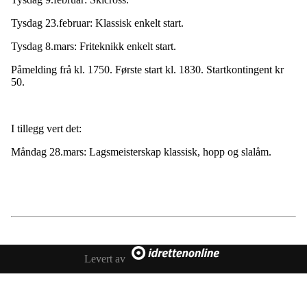
i
g
Tysdag 23.februar: Klassisk enkelt start.
a
t
Tysdag 8.mars: Friteknikk enkelt start.
i
o
Påmelding frå kl. 1750. Første start kl. 1830. Startkontingent kr
n
50.
I tillegg vert det:
Måndag 28.mars: Lagsmeisterskap klassisk, hopp og slalåm.
Levert av