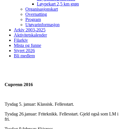
Løypekart 2,5 km grøn
Organisasjonskart
Overnatting
Program
Utøvarinformasjon
Arkiv 2003-2025
Aktivitetskalender
Filarkiv
Mista og funne
Styret 2026
Bli medlem
T
Cuprenn 2016
o
g
g
Tysdag 5. januar: Klassisk. Fellesstart.
l
e
Tysdag 26.januar: Friteknikk. Fellesstart. Gjeld også som LM i
n
fri.
a
v
Tysdag 9.februar: Skicross.