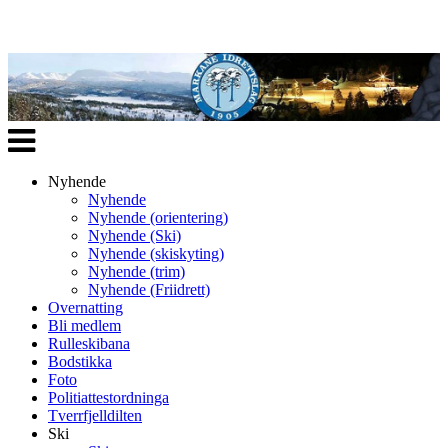
Veksle
navigasjon
Nyhende
Nyhende
Nyhende (orientering)
Nyhende (Ski)
Nyhende (skiskyting)
Nyhende (trim)
Nyhende (Friidrett)
Overnatting
Bli medlem
Rulleskibana
Bodstikka
Foto
Politiattestordninga
Tverrfjelldilten
Ski