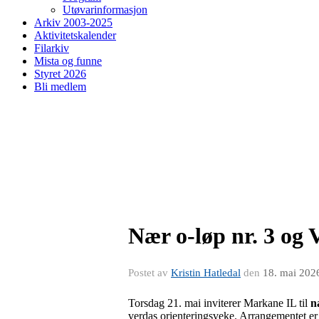
Utøvarinformasjon
Arkiv 2003-2025
Aktivitetskalender
Filarkiv
Mista og funne
Styret 2026
Bli medlem
Nær o-løp nr. 3 og 
Postet av
Kristin Hatledal
den
18. mai 202
Torsdag 21. mai inviterer Markane IL til
n
verdas orienteringsveke. Arrangementet er o