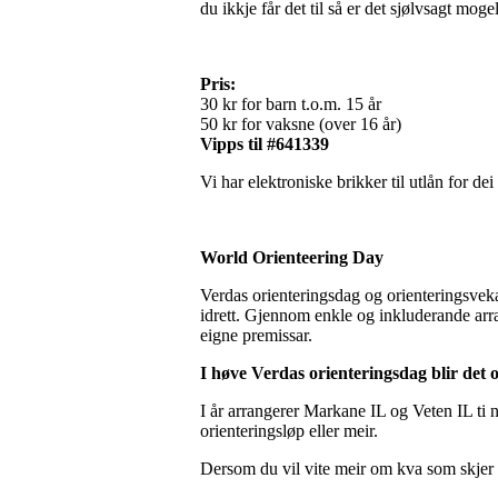
du ikkje får det til så er det sjølvsagt mog
Pris:
30 kr for barn t.o.m. 15 år
50 kr for vaksne (over 16 år)
Vipps til #641339
Vi har elektroniske brikker til utlån for dei 
World Orienteering Day
Verdas orienteringsdag og orienteringsveka
idrett. Gjennom enkle og inkluderande arran
eigne premissar.
I høve Verdas orienteringsdag blir det o
I år arrangerer Markane IL og Veten IL ti n
orienteringsløp eller meir.
Dersom du vil vite meir om kva som skjer