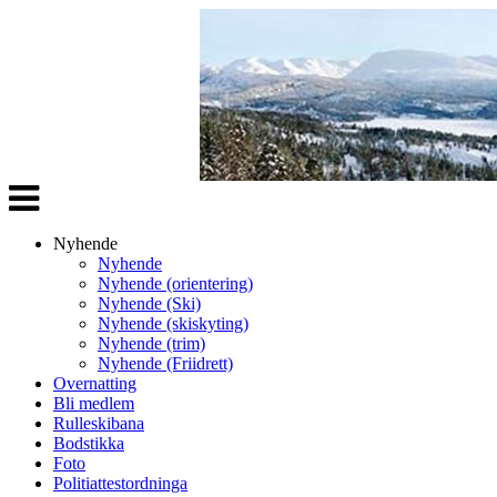
Veksle
navigasjon
Nyhende
Nyhende
Nyhende (orientering)
Nyhende (Ski)
Nyhende (skiskyting)
Nyhende (trim)
Nyhende (Friidrett)
Overnatting
Bli medlem
Rulleskibana
Bodstikka
Foto
Politiattestordninga