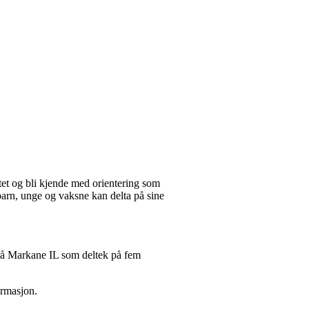
tet og bli kjende med orientering som
 barn, unge og vaksne kan delta på sine
 frå Markane IL som deltek på fem
ormasjon.