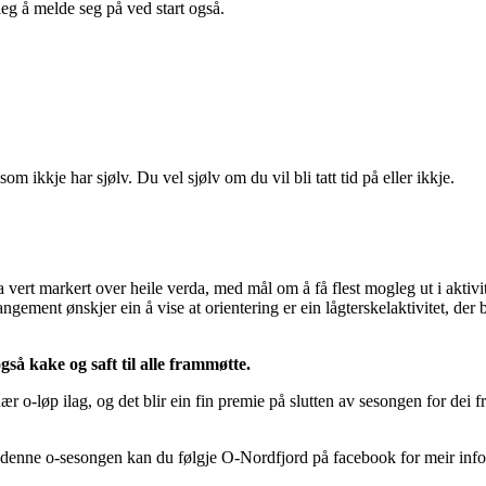
eleg å melde seg på ved start også.
som ikkje har sjølv. Du vel sjølv om du vil bli tatt tid på eller ikkje.
 vert markert over heile verda, med mål om å få flest mogleg ut i aktivi
gement ønskjer ein å vise at orientering er ein lågterskelaktivitet, der
gså kake og saft til alle frammøtte.
ær o-løp ilag, og det blir ein fin premie på slutten av sesongen for dei
 denne o-sesongen kan du følgje O-Nordfjord på facebook for meir inf