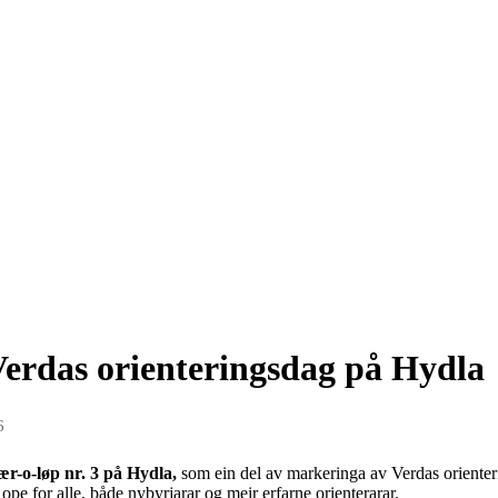
Verdas orienteringsdag på Hydla
6
ær-o-løp nr. 3 på Hydla,
som ein del av markeringa av Verdas oriente
pe for alle, både nybyrjarar og meir erfarne orienterarar.