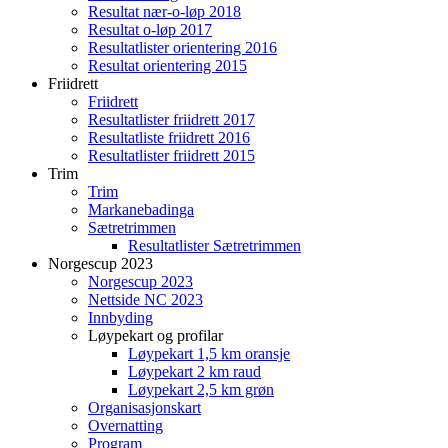
Resultat nær-o-løp 2018
Resultat o-løp 2017
Resultatlister orientering 2016
Resultat orientering 2015
Friidrett
Friidrett
Resultatlister friidrett 2017
Resultatliste friidrett 2016
Resultatlister friidrett 2015
Trim
Trim
Markanebadinga
Sætretrimmen
Resultatlister Sætretrimmen
Norgescup 2023
Norgescup 2023
Nettside NC 2023
Innbyding
Løypekart og profilar
Løypekart 1,5 km oransje
Løypekart 2 km raud
Løypekart 2,5 km grøn
Organisasjonskart
Overnatting
Program