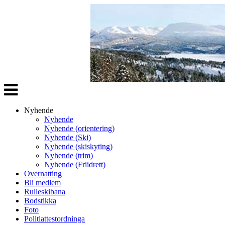
Veksle
navigasjon
Nyhende
Nyhende
Nyhende (orientering)
Nyhende (Ski)
Nyhende (skiskyting)
Nyhende (trim)
Nyhende (Friidrett)
Overnatting
Bli medlem
Rulleskibana
Bodstikka
Foto
Politiattestordninga