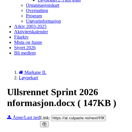
Organisasjonskart
Overnatting
Program
Utøvarinformasjon
Arkiv 2003-2025
Aktivitetskalender
Filarkiv
Mista og funne
Styret 2026
Bli medlem
Markane IL
Løypekart
Ullsrennet Sprint 2026
nformasjon.docx
( 147KB )
Åpne/Last ned
Link: