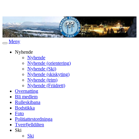
Meny
Veksle
navigasjon
Nyhende
Nyhende
Nyhende (orientering)
Nyhende (Ski)
Nyhende (skiskyting)
Nyhende (trim)
Nyhende (Friidrett)
Overnatting
Bli medlem
Rulleskibana
Bodstikka
Foto
Politiattestordninga
Tverrfjelldilten
Ski
Ski