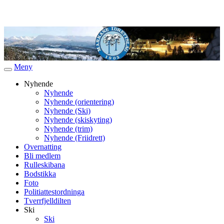
Meny
Veksle
navigasjon
Nyhende
Nyhende
Nyhende (orientering)
Nyhende (Ski)
Nyhende (skiskyting)
Nyhende (trim)
Nyhende (Friidrett)
Overnatting
Bli medlem
Rulleskibana
Bodstikka
Foto
Politiattestordninga
Tverrfjelldilten
Ski
Ski